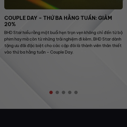
COUPLE DAY – THỨ BA HẰNG TUẦN: GIẢM
20%
BHD Star hiểu rằng một buổi hẹn trọn vẹn không chỉ đến từ bộ
phim hay mà còn từ những trải nghiệm đi kèm, BHD Star dành
tặng ưu đãi đặc biệt cho các cặp đôi là thành viên thân thiết
vào thứ ba hằng tuần – Couple Day.