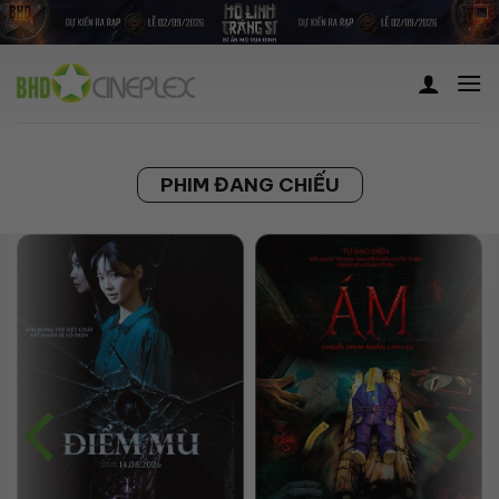
Skip
to
content
PHIM ĐANG CHIẾU