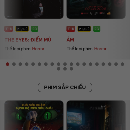
T18
P
2D
2D
PHỤ ĐỀ
PHỤ ĐỀ
Ù
ÁM
UMAMUSUME: PRETT.
Thể loại phim:
Horror
Thể loại phim:
Animation
PHIM SẮP CHIẾU