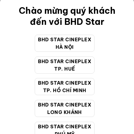
Chào mừng quý khách
Điều khoản
đến với BHD Star
Hướng dẫn đặt vé trực tuyến
Quy định và chính sách chung
BHD STAR CINEPLEX
Chính sách bảo vệ thông tin cá nhân của người tiêu
HÀ NỘI
dùng
BHD STAR CINEPLEX
TP. HUẾ
CHĂM SÓC KHÁCH HÀNG
BHD STAR CINEPLEX
TP. HỒ CHÍ MINH
Hotline:
19002099
Giờ làm việc:
9:00 - 22:00 (Tất cả các ngày bao
BHD STAR CINEPLEX
gồm cả Lễ, Tết)
LONG KHÁNH
Email hỗ trợ:
cskh@bhdstar.vn
BHD STAR CINEPLEX
MẠNG XÃ HỘI