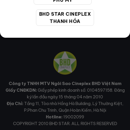
PHÚ MỸ
BHD STAR CINEPLEX
THANH HÓA
Công ty TNHH MTV Ngôi Sao Cineplex BHD Việt Nam
Giấy CNĐKDN:
Giấy phép kinh doanh số: 0104597158. Đăng
ký lần đầu ngày 15 tháng 04 năm 2010
Địa Chỉ:
Tầng 11, Tòa nhà Hồng Hà Building, Lý Thường Kiệt,
P.Phan Chu Trinh, Quận Hoàn Kiếm, Hà Nội
Hotline:
19002099
COPYRIGHT 2010 BHD STAR. ALL RIGHTS RESERVED