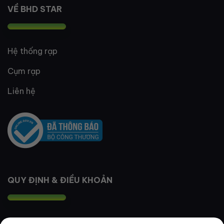
VỀ BHD STAR
Hệ thống rạp
Cụm rạp
Liên hệ
QUY ĐỊNH & ĐIỀU KHOẢN
Quy định thành viên