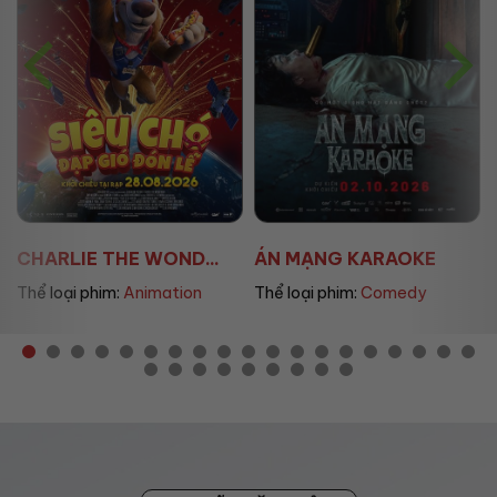
D...
ÁN MẠNG KARAOKE
ÚT LAN 2
ion
Thể loại phim:
Comedy
Thể loại phim:
Horror