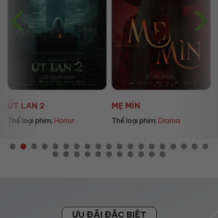
ÚT LAN 2
MẸ MÌN
Thể loại phim:
Horror
Thể loại phim:
Drama
ƯU ĐÃI ĐẶC BIỆT