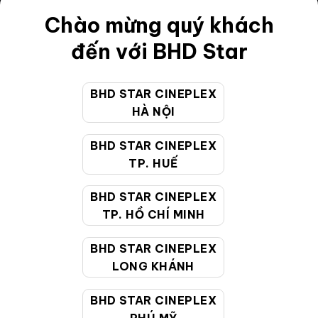
Điều khoản
Chào mừng quý khách
Hướng dẫn đặt vé trực tuyến
đến với BHD Star
Quy định và chính sách chung
BHD STAR CINEPLEX
Chính sách bảo vệ thông tin cá nhân của người tiêu
HÀ NỘI
dùng
BHD STAR CINEPLEX
CHĂM SÓC KHÁCH HÀNG
TP. HUẾ
BHD STAR CINEPLEX
Hotline:
19002099
TP. HỒ CHÍ MINH
Giờ làm việc:
9:00 - 22:00 (Tất cả các ngày bao
BHD STAR CINEPLEX
gồm cả Lễ, Tết)
LONG KHÁNH
Email hỗ trợ:
cskh@bhdstar.vn
MẠNG XÃ HỘI
BHD STAR CINEPLEX