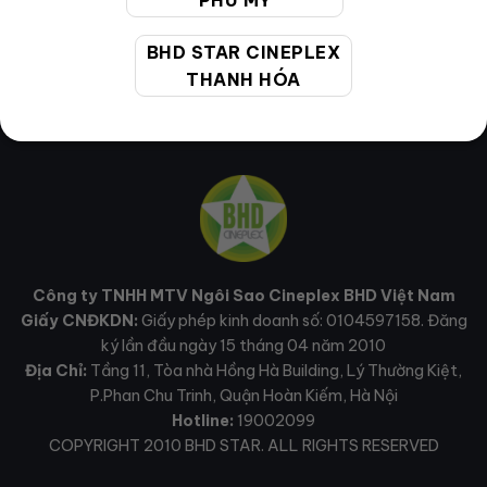
PHÚ MỸ
BHD STAR CINEPLEX
THANH HÓA
Công ty TNHH MTV Ngôi Sao Cineplex BHD Việt Nam
Giấy CNĐKDN:
Giấy phép kinh doanh số: 0104597158. Đăng
ký lần đầu ngày 15 tháng 04 năm 2010
Địa Chỉ:
Tầng 11, Tòa nhà Hồng Hà Building, Lý Thường Kiệt,
P.Phan Chu Trinh, Quận Hoàn Kiếm, Hà Nội
Hotline:
19002099
COPYRIGHT 2010 BHD STAR. ALL RIGHTS RESERVED