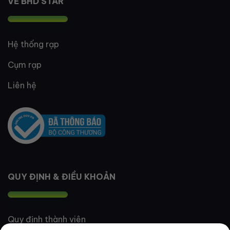
VỀ BHD STAR
Hệ thống rạp
Cụm rạp
Liên hệ
QUY ĐỊNH & ĐIỀU KHOẢN
Quy định thành viên