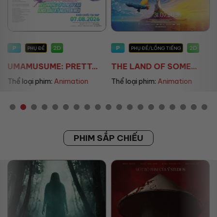
P
P
2D
2D
PHỤ ĐỀ
PHỤ ĐỀ/LỒNG TIẾNG
UMAMUSUME: PRETT...
THE LAND OF SOME...
Thể loại phim:
Animation
Thể loại phim:
Animation
PHIM SẮP CHIẾU