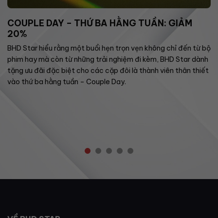
COUPLE DAY – THỨ BA HẰNG TUẦN: GIẢM
20%
BHD Star hiểu rằng một buổi hẹn trọn vẹn không chỉ đến từ bộ
phim hay mà còn từ những trải nghiệm đi kèm, BHD Star dành
tặng ưu đãi đặc biệt cho các cặp đôi là thành viên thân thiết
vào thứ ba hằng tuần – Couple Day.