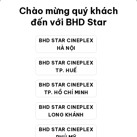
Chào mừng quý khách
Điều khoản
đến với BHD Star
Hướng dẫn đặt vé trực tuyến
Quy định và chính sách chung
BHD STAR CINEPLEX
Chính sách bảo vệ thông tin cá nhân của người tiêu
HÀ NỘI
dùng
BHD STAR CINEPLEX
TP. HUẾ
CHĂM SÓC KHÁCH HÀNG
BHD STAR CINEPLEX
TP. HỒ CHÍ MINH
Hotline:
19002099
Giờ làm việc:
9:00 - 22:00 (Tất cả các ngày bao
BHD STAR CINEPLEX
gồm cả Lễ, Tết)
LONG KHÁNH
Email hỗ trợ:
cskh@bhdstar.vn
BHD STAR CINEPLEX
MẠNG XÃ HỘI