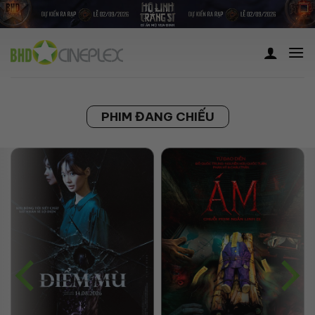
Skip
to
content
PHIM ĐANG CHIẾU