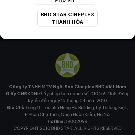
PHÚ MỸ
BHD STAR CINEPLEX
THANH HÓA
Công ty TNHH MTV Ngôi Sao Cineplex BHD Việt Nam
Giấy CNĐKDN:
Giấy phép kinh doanh số: 0104597158. Đăng
ký lần đầu ngày 15 tháng 04 năm 2010
Địa Chỉ:
Tầng 11, Tòa nhà Hồng Hà Building, Lý Thường Kiệt,
P.Phan Chu Trinh, Quận Hoàn Kiếm, Hà Nội
Hotline:
19002099
COPYRIGHT 2010 BHD STAR. ALL RIGHTS RESERVED