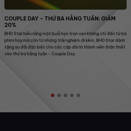
COUPLE DAY – THỨ BA HẰNG TUẦN: GIẢM
20%
BHD Star hiểu rằng một buổi hẹn trọn vẹn không chỉ đến từ bộ
phim hay mà còn từ những trải nghiệm đi kèm, BHD Star dành
tặng ưu đãi đặc biệt cho các cặp đôi là thành viên thân thiết
vào thứ ba hằng tuần – Couple Day.