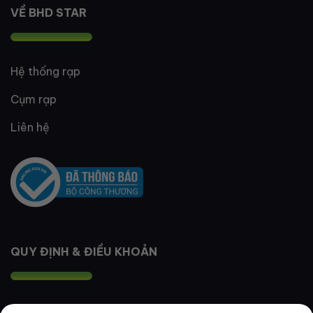
VỀ BHD STAR
Hệ thống rạp
Cụm rạp
Liên hệ
QUY ĐỊNH & ĐIỀU KHOẢN
Quy định thành viên