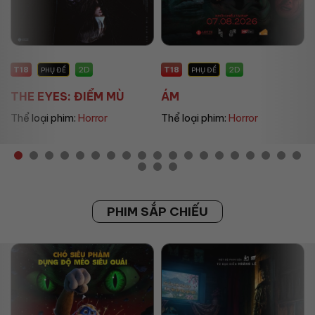
T18
P
2D
2D
PHỤ ĐỀ
PHỤ ĐỀ
PH
 EYES: ĐIỂM MÙ
ÁM
UMAMU
oại phim:
Horror
Thể loại phim:
Horror
Thể loại
PHIM SẮP CHIẾU