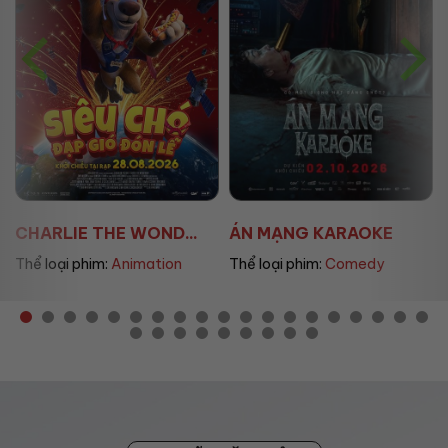
CHARLIE THE WOND...
ÁN MẠNG KARAOKE
ÚT
Thể loại phim:
Animation
Thể loại phim:
Comedy
Th