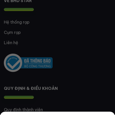
VỀ BHD STAR
Hệ thống rạp
Cụm rạp
Liên hệ
QUY ĐỊNH & ĐIỀU KHOẢN
Quy định thành viên