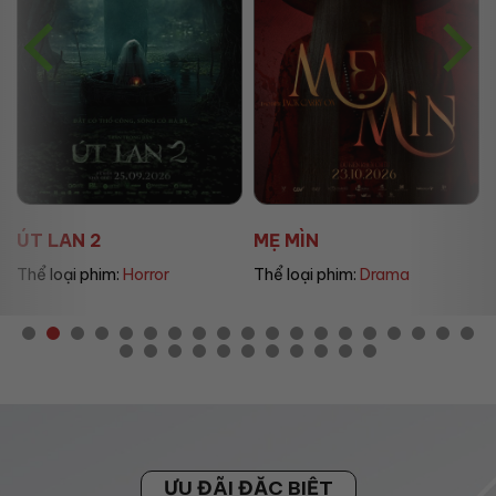
ÚT LAN 2
MẸ MÌN
Thể loại phim:
Horror
Thể loại phim:
Drama
ƯU ĐÃI ĐẶC BIỆT