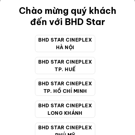
Điều khoản
Chào mừng quý khách
Hướng dẫn đặt vé trực tuyến
đến với BHD Star
Quy định và chính sách chung
BHD STAR CINEPLEX
Chính sách bảo vệ thông tin cá nhân của người tiêu
HÀ NỘI
dùng
BHD STAR CINEPLEX
CHĂM SÓC KHÁCH HÀNG
TP. HUẾ
BHD STAR CINEPLEX
Hotline:
19002099
TP. HỒ CHÍ MINH
Giờ làm việc:
9:00 - 22:00 (Tất cả các ngày bao
BHD STAR CINEPLEX
gồm cả Lễ, Tết)
LONG KHÁNH
Email hỗ trợ:
cskh@bhdstar.vn
MẠNG XÃ HỘI
BHD STAR CINEPLEX