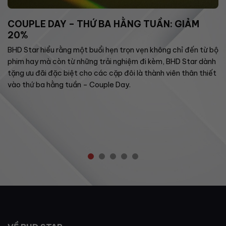
COUPLE DAY – THỨ BA HẰNG TUẦN: GIẢM
20%
BHD Star hiểu rằng một buổi hẹn trọn vẹn không chỉ đến từ bộ
phim hay mà còn từ những trải nghiệm đi kèm, BHD Star dành
tặng ưu đãi đặc biệt cho các cặp đôi là thành viên thân thiết
vào thứ ba hằng tuần – Couple Day.