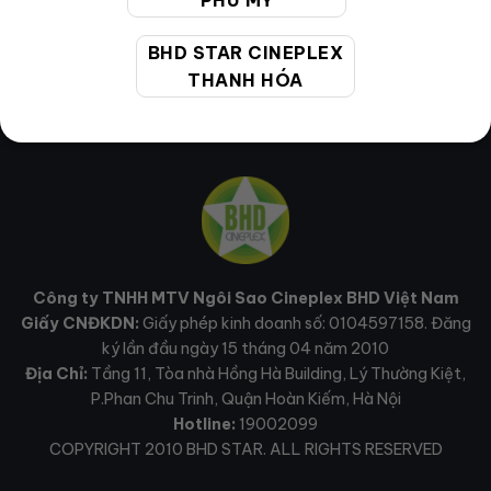
PHÚ MỸ
BHD STAR CINEPLEX
THANH HÓA
Công ty TNHH MTV Ngôi Sao Cineplex BHD Việt Nam
Giấy CNĐKDN:
Giấy phép kinh doanh số: 0104597158. Đăng
ký lần đầu ngày 15 tháng 04 năm 2010
Địa Chỉ:
Tầng 11, Tòa nhà Hồng Hà Building, Lý Thường Kiệt,
P.Phan Chu Trinh, Quận Hoàn Kiếm, Hà Nội
Hotline:
19002099
COPYRIGHT 2010 BHD STAR. ALL RIGHTS RESERVED