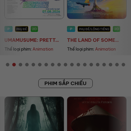
P
P
2D
2D
PHỤ ĐỀ
PHỤ ĐỀ/LỒNG TIẾNG
UMAMUSUME: PRETT...
THE LAND OF SOME...
Thể loại phim:
Animation
Thể loại phim:
Animation
PHIM SẮP CHIẾU