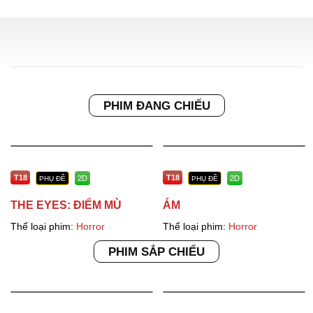
Skip
to
content
PHIM ĐANG CHIẾU
T18
T18
2D
2D
PHỤ ĐỀ
PHỤ ĐỀ
THE EYES: ĐIỂM MÙ
ÁM
Thể loại phim:
Horror
Thể loại phim:
Horror
PHIM SẮP CHIẾU