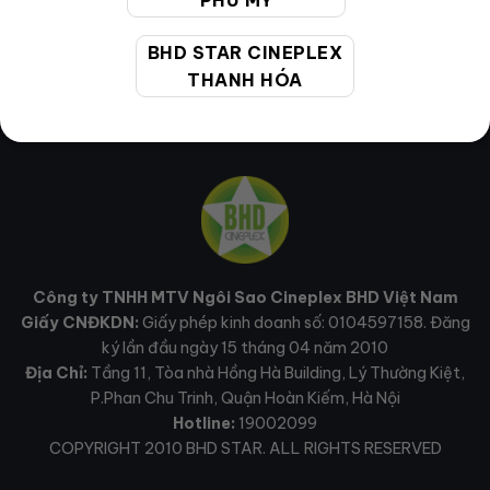
PHÚ MỸ
BHD STAR CINEPLEX
THANH HÓA
Công ty TNHH MTV Ngôi Sao Cineplex BHD Việt Nam
Giấy CNĐKDN:
Giấy phép kinh doanh số: 0104597158. Đăng
ký lần đầu ngày 15 tháng 04 năm 2010
Địa Chỉ:
Tầng 11, Tòa nhà Hồng Hà Building, Lý Thường Kiệt,
P.Phan Chu Trinh, Quận Hoàn Kiếm, Hà Nội
Hotline:
19002099
COPYRIGHT 2010 BHD STAR. ALL RIGHTS RESERVED