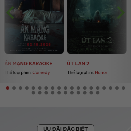
E
ÚT LAN 2
MẸ MÌN
Thể loại phim:
Horror
Thể loại phim:
Drama
ƯU ĐÃI ĐẶC BIỆT