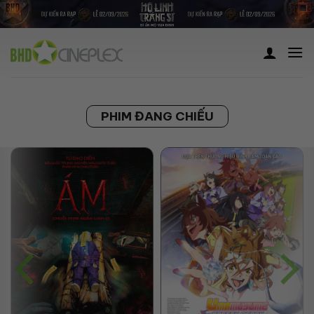
Skip
to
content
PHIM ĐANG CHIẾU