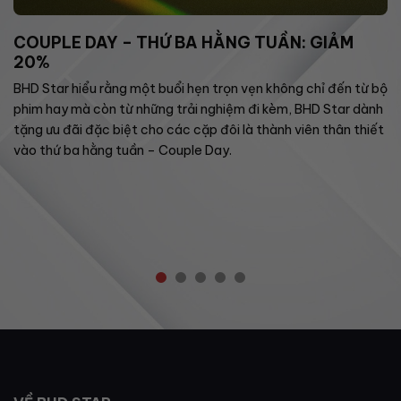
COUPLE DAY – THỨ BA HẰNG TUẦN: GIẢM
20%
BHD Star hiểu rằng một buổi hẹn trọn vẹn không chỉ đến từ bộ
phim hay mà còn từ những trải nghiệm đi kèm, BHD Star dành
tặng ưu đãi đặc biệt cho các cặp đôi là thành viên thân thiết
vào thứ ba hằng tuần – Couple Day.