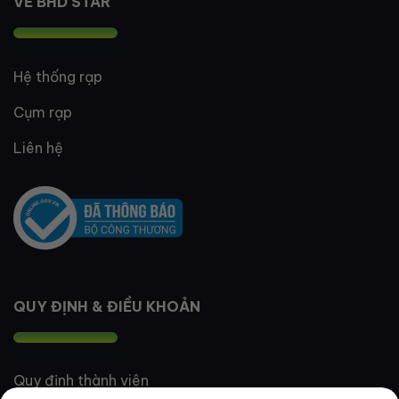
VỀ BHD STAR
Hệ thống rạp
Cụm rạp
Liên hệ
QUY ĐỊNH & ĐIỀU KHOẢN
Quy định thành viên