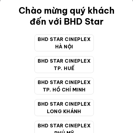
Điều khoản
Chào mừng quý khách
Hướng dẫn đặt vé trực tuyến
đến với BHD Star
Quy định và chính sách chung
BHD STAR CINEPLEX
Chính sách bảo vệ thông tin cá nhân của người tiêu
HÀ NỘI
dùng
BHD STAR CINEPLEX
CHĂM SÓC KHÁCH HÀNG
TP. HUẾ
BHD STAR CINEPLEX
Hotline:
19002099
TP. HỒ CHÍ MINH
Giờ làm việc:
9:00 - 22:00 (Tất cả các ngày bao
BHD STAR CINEPLEX
gồm cả Lễ, Tết)
LONG KHÁNH
Email hỗ trợ:
cskh@bhdstar.vn
MẠNG XÃ HỘI
BHD STAR CINEPLEX