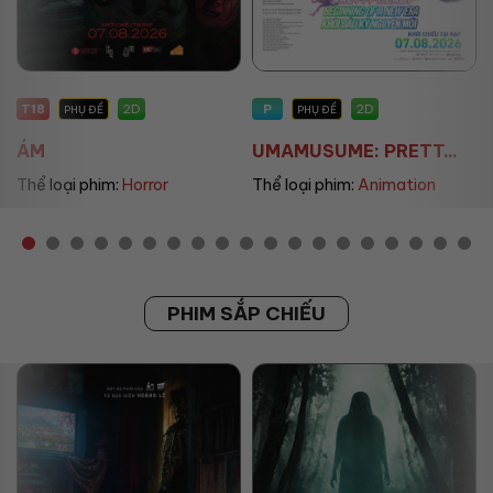
P
P
2D
2D
PHỤ ĐỀ
PHỤ ĐỀ/LỒNG TIẾNG
UMAMUSUME: PRETT...
THE LAND OF SOME...
Thể loại phim:
Animation
Thể loại phim:
Animation
PHIM SẮP CHIẾU