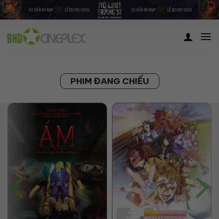
Skip
to
content
PHIM ĐANG CHIẾU