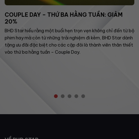
COUPLE DAY – THỨ BA HẰNG TUẦN: GIẢM
20%
BHD Star hiểu rằng một buổi hẹn trọn vẹn không chỉ đến từ bộ
phim hay mà còn từ những trải nghiệm đi kèm, BHD Star dành
tặng ưu đãi đặc biệt cho các cặp đôi là thành viên thân thiết
vào thứ ba hằng tuần – Couple Day.