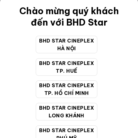
Điều khoản
Chào mừng quý khách
Hướng dẫn đặt vé trực tuyến
đến với BHD Star
Quy định và chính sách chung
BHD STAR CINEPLEX
Chính sách bảo vệ thông tin cá nhân của người tiêu
HÀ NỘI
dùng
BHD STAR CINEPLEX
CHĂM SÓC KHÁCH HÀNG
TP. HUẾ
BHD STAR CINEPLEX
Hotline:
19002099
TP. HỒ CHÍ MINH
Giờ làm việc:
9:00 - 22:00 (Tất cả các ngày bao
BHD STAR CINEPLEX
gồm cả Lễ, Tết)
LONG KHÁNH
Email hỗ trợ:
cskh@bhdstar.vn
MẠNG XÃ HỘI
BHD STAR CINEPLEX