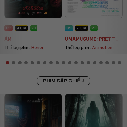
P
P
2D
2D
PHỤ ĐỀ
PHỤ ĐỀ/LỒNG TIẾNG
UMAMUSUME: PRETT...
THE LAND OF SOME...
Thể loại phim:
Animation
Thể loại phim:
Animation
PHIM SẮP CHIẾU