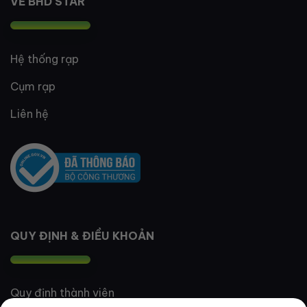
VỀ BHD STAR
Hệ thống rạp
Cụm rạp
Liên hệ
QUY ĐỊNH & ĐIỀU KHOẢN
Quy định thành viên