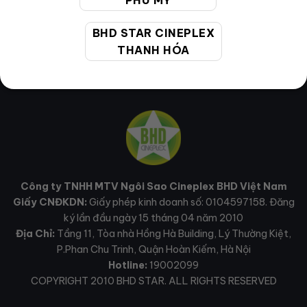
PHÚ MỸ
BHD STAR CINEPLEX
THANH HÓA
Công ty TNHH MTV Ngôi Sao Cineplex BHD Việt Nam
Giấy CNĐKDN:
Giấy phép kinh doanh số: 0104597158. Đăng
ký lần đầu ngày 15 tháng 04 năm 2010
Địa Chỉ:
Tầng 11, Tòa nhà Hồng Hà Building, Lý Thường Kiệt,
P.Phan Chu Trinh, Quận Hoàn Kiếm, Hà Nội
Hotline:
19002099
COPYRIGHT 2010 BHD STAR. ALL RIGHTS RESERVED