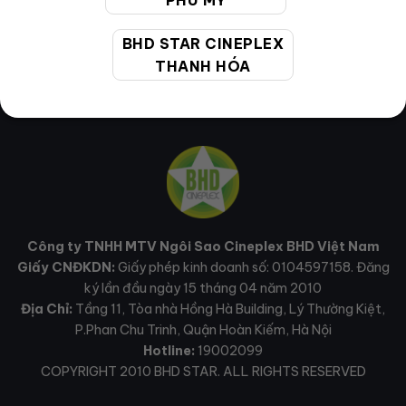
PHÚ MỸ
BHD STAR CINEPLEX
THANH HÓA
Công ty TNHH MTV Ngôi Sao Cineplex BHD Việt Nam
Giấy CNĐKDN:
Giấy phép kinh doanh số: 0104597158. Đăng
ký lần đầu ngày 15 tháng 04 năm 2010
Địa Chỉ:
Tầng 11, Tòa nhà Hồng Hà Building, Lý Thường Kiệt,
P.Phan Chu Trinh, Quận Hoàn Kiếm, Hà Nội
Hotline:
19002099
COPYRIGHT 2010 BHD STAR. ALL RIGHTS RESERVED