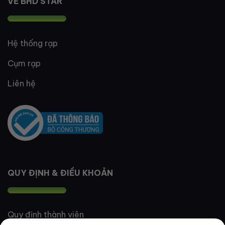
VỀ BHD STAR
Hệ thống rạp
Cụm rạp
Liên hệ
QUY ĐỊNH & ĐIỀU KHOẢN
Quy định thành viên