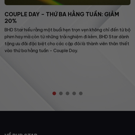
COUPLE DAY – THỨ BA HẰNG TUẦN: GIẢM
20%
BHD Star hiểu rằng một buổi hẹn trọn vẹn không chỉ đến từ bộ
phim hay mà còn từ những trải nghiệm đi kèm, BHD Star dành
tặng ưu đãi đặc biệt cho các cặp đôi là thành viên thân thiết
vào thứ ba hằng tuần – Couple Day.