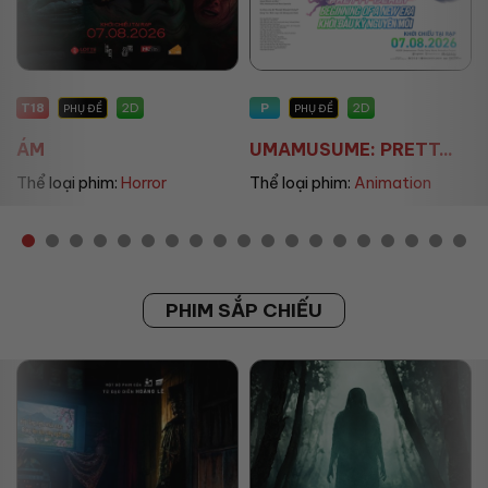
T18
P
2D
2D
PHỤ ĐỀ
PHỤ ĐỀ
ÁM
UMAMUSUME: PRETT...
Thể loại phim:
Horror
Thể loại phim:
Animation
PHIM SẮP CHIẾU