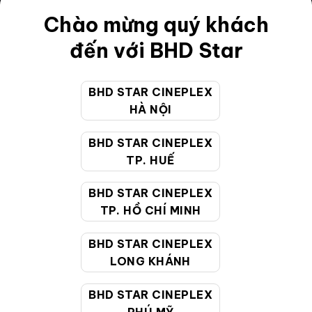
Điều khoản
Chào mừng quý khách
Hướng dẫn đặt vé trực tuyến
đến với BHD Star
Quy định và chính sách chung
BHD STAR CINEPLEX
Chính sách bảo vệ thông tin cá nhân của người tiêu
HÀ NỘI
dùng
BHD STAR CINEPLEX
CHĂM SÓC KHÁCH HÀNG
TP. HUẾ
BHD STAR CINEPLEX
Hotline:
19002099
TP. HỒ CHÍ MINH
Giờ làm việc:
9:00 - 22:00 (Tất cả các ngày bao
BHD STAR CINEPLEX
gồm cả Lễ, Tết)
LONG KHÁNH
Email hỗ trợ:
cskh@bhdstar.vn
MẠNG XÃ HỘI
BHD STAR CINEPLEX