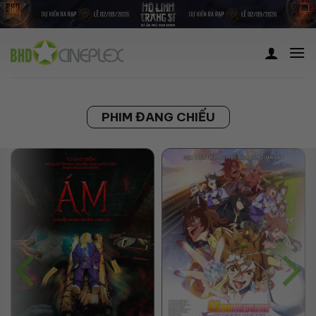
Skip
to
content
PHIM ĐANG CHIẾU