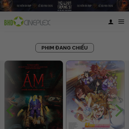
Skip
to
content
PHIM ĐANG CHIẾU