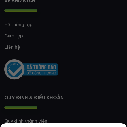
VỀ BHD STAR
Hệ thống rạp
Cụm rạp
Liên hệ
QUY ĐỊNH & ĐIỀU KHOẢN
Quy định thành viên