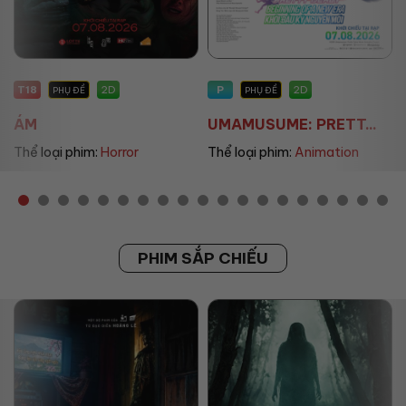
T18
P
2D
2D
PHỤ ĐỀ
PHỤ ĐỀ
ÁM
UMAMUSUME: PRETT...
Thể loại phim:
Horror
Thể loại phim:
Animation
PHIM SẮP CHIẾU