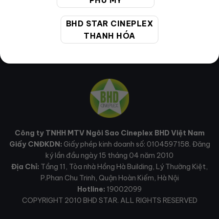
PHÚ MỸ
BHD STAR CINEPLEX
THANH HÓA
Công ty TNHH MTV Ngôi Sao Cineplex BHD Việt Nam
Giấy CNĐKDN:
Giấy phép kinh doanh số: 0104597158. Đăng
ký lần đầu ngày 15 tháng 04 năm 2010
Địa Chỉ:
Tầng 11, Tòa nhà Hồng Hà Building, Lý Thường Kiệt,
P.Phan Chu Trinh, Quận Hoàn Kiếm, Hà Nội
Hotline:
19002099
COPYRIGHT 2010 BHD STAR. ALL RIGHTS RESERVED