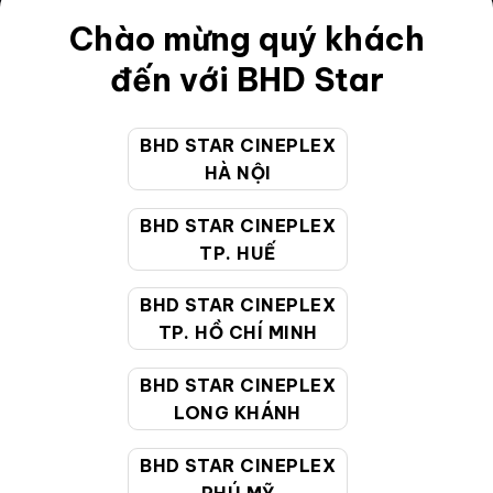
Điều khoản
Chào mừng quý khách
Hướng dẫn đặt vé trực tuyến
đến với BHD Star
Quy định và chính sách chung
BHD STAR CINEPLEX
Chính sách bảo vệ thông tin cá nhân của người tiêu
HÀ NỘI
dùng
BHD STAR CINEPLEX
CHĂM SÓC KHÁCH HÀNG
TP. HUẾ
BHD STAR CINEPLEX
Hotline:
19002099
TP. HỒ CHÍ MINH
Giờ làm việc:
9:00 - 22:00 (Tất cả các ngày bao
BHD STAR CINEPLEX
gồm cả Lễ, Tết)
LONG KHÁNH
Email hỗ trợ:
cskh@bhdstar.vn
MẠNG XÃ HỘI
BHD STAR CINEPLEX