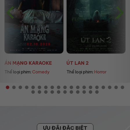
N MẠNG KARAOKE
ÚT LAN 2
MẸ 
hể loại phim:
Comedy
Thể loại phim:
Horror
Thể 
ƯU ĐÃI ĐẶC BIỆT