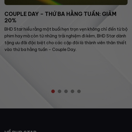
COUPLE DAY – THỨ BA HẰNG TUẦN: GIẢM
20%
BHD Star hiểu rằng một buổi hẹn trọn vẹn không chỉ đến từ bộ
phim hay mà còn từ những trải nghiệm đi kèm, BHD Star dành
tặng ưu đãi đặc biệt cho các cặp đôi là thành viên thân thiết
vào thứ ba hằng tuần – Couple Day.