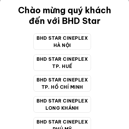
Chào mừng quý khách
Điều khoản
đến với BHD Star
Hướng dẫn đặt vé trực tuyến
Quy định và chính sách chung
BHD STAR CINEPLEX
Chính sách bảo vệ thông tin cá nhân của người tiêu
HÀ NỘI
dùng
BHD STAR CINEPLEX
TP. HUẾ
CHĂM SÓC KHÁCH HÀNG
BHD STAR CINEPLEX
TP. HỒ CHÍ MINH
Hotline:
19002099
Giờ làm việc:
9:00 - 22:00 (Tất cả các ngày bao
BHD STAR CINEPLEX
gồm cả Lễ, Tết)
LONG KHÁNH
Email hỗ trợ:
cskh@bhdstar.vn
BHD STAR CINEPLEX
MẠNG XÃ HỘI