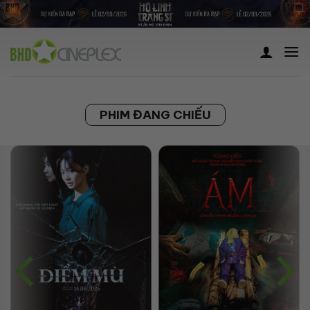
Skip
to
content
PHIM ĐANG CHIẾU