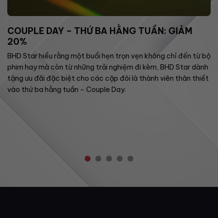
COUPLE DAY – THỨ BA HẰNG TUẦN: GIẢM
20%
BHD Star hiểu rằng một buổi hẹn trọn vẹn không chỉ đến từ bộ
phim hay mà còn từ những trải nghiệm đi kèm, BHD Star dành
tặng ưu đãi đặc biệt cho các cặp đôi là thành viên thân thiết
vào thứ ba hằng tuần – Couple Day.