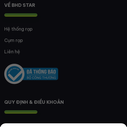
VỀ BHD STAR
Hệ thống rạp
Cụm rạp
Liên hệ
QUY ĐỊNH & ĐIỀU KHOẢN
Quy định thành viên