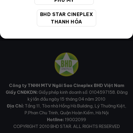
PHÚ MỸ
BHD STAR CINEPLEX
THANH HÓA
Công ty TNHH MTV Ngôi Sao Cineplex BHD Việt Nam
Giấy CNĐKDN:
Giấy phép kinh doanh số: 0104597158. Đăng
ký lần đầu ngày 15 tháng 04 năm 2010
Địa Chỉ:
Tầng 11, Tòa nhà Hồng Hà Building, Lý Thường Kiệt,
P.Phan Chu Trinh, Quận Hoàn Kiếm, Hà Nội
Hotline:
19002099
COPYRIGHT 2010 BHD STAR. ALL RIGHTS RESERVED