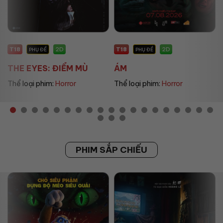
T18
P
2D
2D
PHỤ ĐỀ
PHỤ ĐỀ
ÁM
UMAMUSUME: PRETT...
Thể loại phim:
Horror
Thể loại phim:
Animation
PHIM SẮP CHIẾU