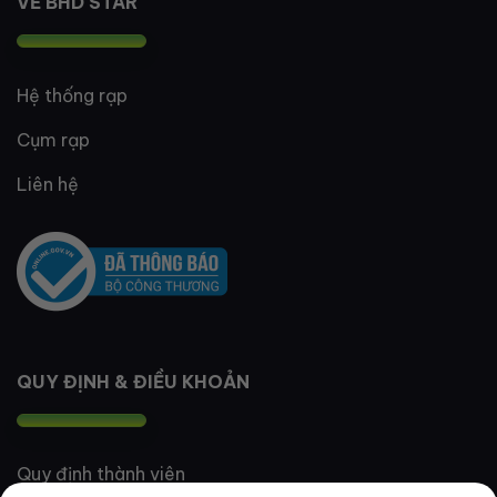
VỀ BHD STAR
Hệ thống rạp
Cụm rạp
Liên hệ
QUY ĐỊNH & ĐIỀU KHOẢN
Quy định thành viên