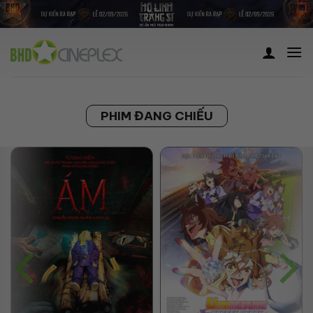
Skip
to
content
PHIM ĐANG CHIẾU