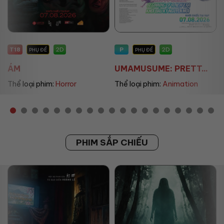
T18
P
2D
2D
PHỤ ĐỀ
PHỤ ĐỀ
ÁM
UMAMUSUME: PRETT...
Thể loại phim:
Horror
Thể loại phim:
Animation
PHIM SẮP CHIẾU