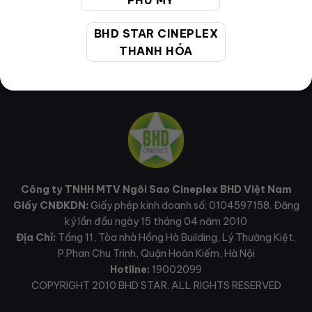
PHÚ MỸ
BHD STAR CINEPLEX
THANH HÓA
Công ty TNHH MTV Ngôi Sao Cineplex BHD Việt Nam
Giấy CNĐKDN:
Giấy phép kinh doanh số: 0104597158. Đăng
ký lần đầu ngày 15 tháng 04 năm 2010
Địa Chỉ:
Tầng 11, Tòa nhà Hồng Hà Building, Lý Thường Kiệt,
P.Phan Chu Trinh, Quận Hoàn Kiếm, Hà Nội
Hotline:
19002099
COPYRIGHT 2010 BHD STAR. ALL RIGHTS RESERVED