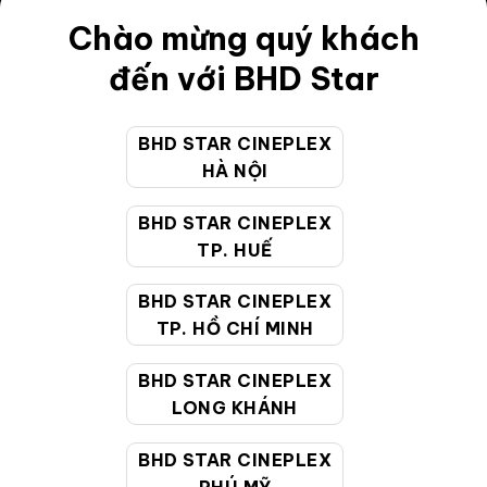
Điều khoản
Chào mừng quý khách
Hướng dẫn đặt vé trực tuyến
đến với BHD Star
Quy định và chính sách chung
BHD STAR CINEPLEX
Chính sách bảo vệ thông tin cá nhân của người tiêu
HÀ NỘI
dùng
BHD STAR CINEPLEX
CHĂM SÓC KHÁCH HÀNG
TP. HUẾ
BHD STAR CINEPLEX
Hotline:
19002099
TP. HỒ CHÍ MINH
Giờ làm việc:
9:00 - 22:00 (Tất cả các ngày bao
BHD STAR CINEPLEX
gồm cả Lễ, Tết)
LONG KHÁNH
Email hỗ trợ:
cskh@bhdstar.vn
MẠNG XÃ HỘI
BHD STAR CINEPLEX