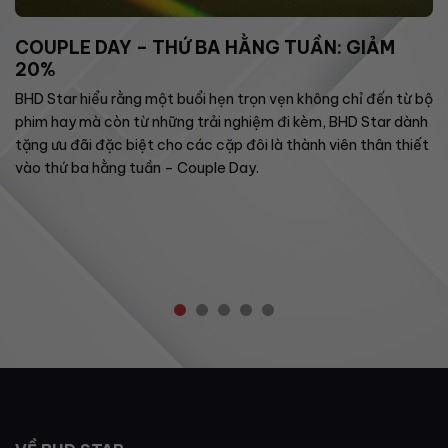
COUPLE DAY – THỨ BA HẰNG TUẦN: GIẢM
20%
BHD Star hiểu rằng một buổi hẹn trọn vẹn không chỉ đến từ bộ
phim hay mà còn từ những trải nghiệm đi kèm, BHD Star dành
tặng ưu đãi đặc biệt cho các cặp đôi là thành viên thân thiết
vào thứ ba hằng tuần – Couple Day.