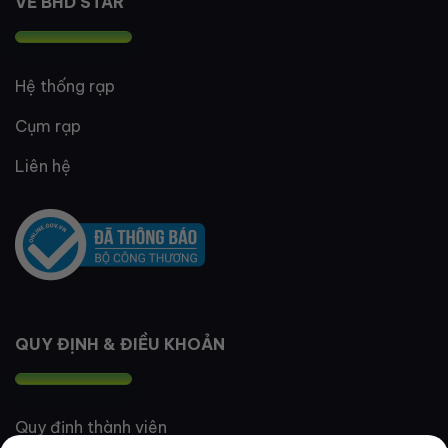
VỀ BHD STAR
Hệ thống rạp
Cụm rạp
Liên hệ
QUY ĐỊNH & ĐIỀU KHOẢN
Quy định thành viên