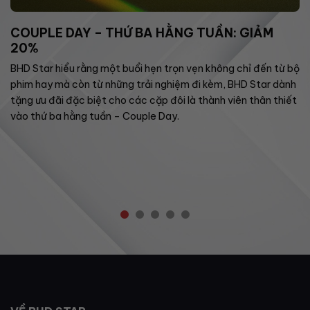
COUPLE DAY – THỨ BA HẰNG TUẦN: GIẢM
20%
BHD Star hiểu rằng một buổi hẹn trọn vẹn không chỉ đến từ bộ
phim hay mà còn từ những trải nghiệm đi kèm, BHD Star dành
tặng ưu đãi đặc biệt cho các cặp đôi là thành viên thân thiết
vào thứ ba hằng tuần – Couple Day.