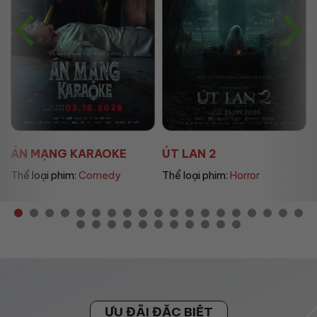
OKE
ÚT LAN 2
MẸ MÌN
dy
Thể loại phim:
Horror
Thể loại phim:
Drama
ƯU ĐÃI ĐẶC BIỆT