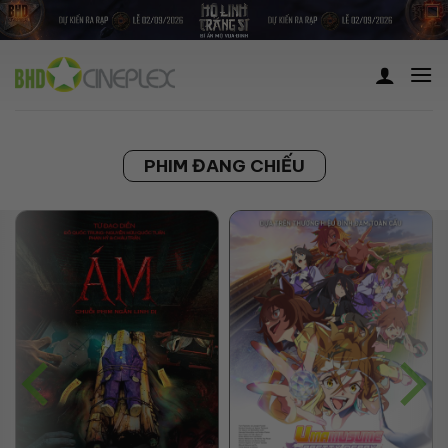
Skip
to
content
PHIM ĐANG CHIẾU