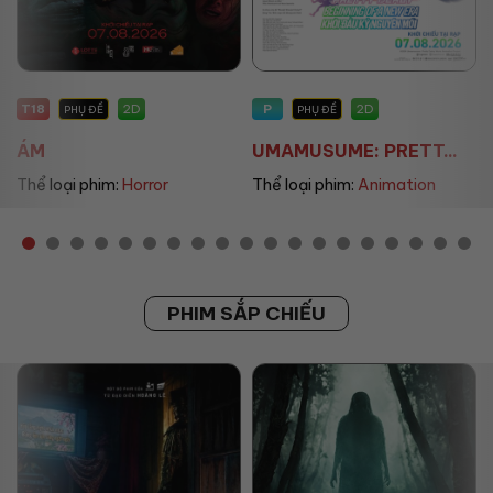
P
P
2D
2D
PHỤ ĐỀ
PHỤ ĐỀ/LỒNG TIẾNG
UMAMUSUME: PRETT...
THE LAND OF SOME...
Thể loại phim:
Animation
Thể loại phim:
Animation
PHIM SẮP CHIẾU