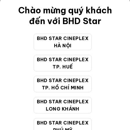
Điều khoản
Chào mừng quý khách
Hướng dẫn đặt vé trực tuyến
đến với BHD Star
Quy định và chính sách chung
BHD STAR CINEPLEX
Chính sách bảo vệ thông tin cá nhân của người tiêu
HÀ NỘI
dùng
BHD STAR CINEPLEX
CHĂM SÓC KHÁCH HÀNG
TP. HUẾ
BHD STAR CINEPLEX
Hotline:
19002099
TP. HỒ CHÍ MINH
Giờ làm việc:
9:00 - 22:00 (Tất cả các ngày bao
BHD STAR CINEPLEX
gồm cả Lễ, Tết)
LONG KHÁNH
Email hỗ trợ:
cskh@bhdstar.vn
MẠNG XÃ HỘI
BHD STAR CINEPLEX