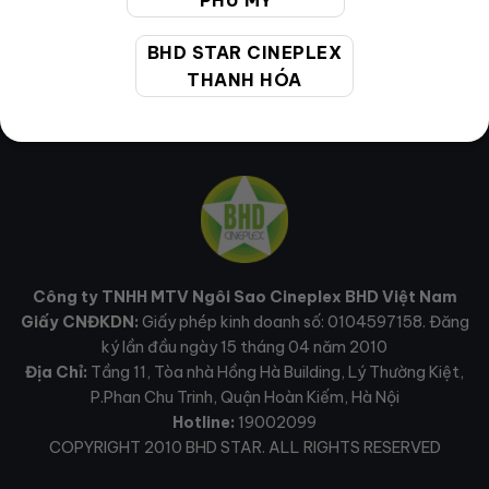
PHÚ MỸ
BHD STAR CINEPLEX
THANH HÓA
Công ty TNHH MTV Ngôi Sao Cineplex BHD Việt Nam
Giấy CNĐKDN:
Giấy phép kinh doanh số: 0104597158. Đăng
ký lần đầu ngày 15 tháng 04 năm 2010
Địa Chỉ:
Tầng 11, Tòa nhà Hồng Hà Building, Lý Thường Kiệt,
P.Phan Chu Trinh, Quận Hoàn Kiếm, Hà Nội
Hotline:
19002099
COPYRIGHT 2010 BHD STAR. ALL RIGHTS RESERVED