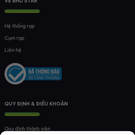
VỀ BHD STAR
Hệ thống rạp
Cụm rạp
Liên hệ
QUY ĐỊNH & ĐIỀU KHOẢN
Quy định thành viên