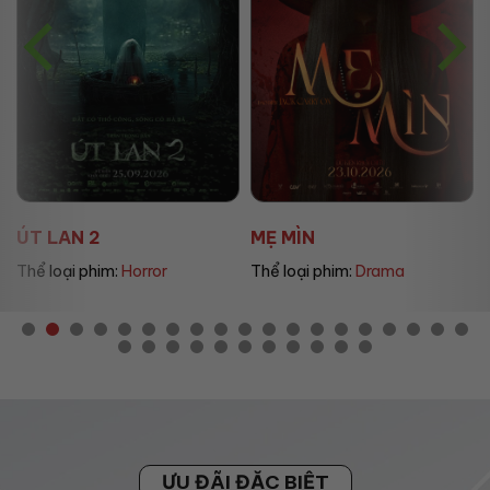
ÚT LAN 2
MẸ MÌN
Thể loại phim:
Horror
Thể loại phim:
Drama
ƯU ĐÃI ĐẶC BIỆT