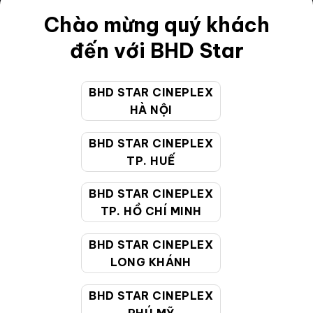
Điều khoản
Chào mừng quý khách
Hướng dẫn đặt vé trực tuyến
đến với BHD Star
Quy định và chính sách chung
BHD STAR CINEPLEX
Chính sách bảo vệ thông tin cá nhân của người tiêu
HÀ NỘI
dùng
BHD STAR CINEPLEX
CHĂM SÓC KHÁCH HÀNG
TP. HUẾ
BHD STAR CINEPLEX
Hotline:
19002099
TP. HỒ CHÍ MINH
Giờ làm việc:
9:00 - 22:00 (Tất cả các ngày bao
BHD STAR CINEPLEX
gồm cả Lễ, Tết)
LONG KHÁNH
Email hỗ trợ:
cskh@bhdstar.vn
MẠNG XÃ HỘI
BHD STAR CINEPLEX