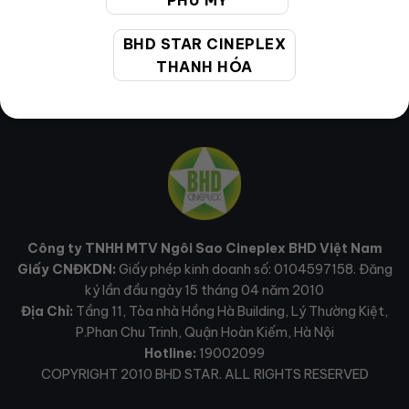
PHÚ MỸ
BHD STAR CINEPLEX
THANH HÓA
Công ty TNHH MTV Ngôi Sao Cineplex BHD Việt Nam
Giấy CNĐKDN:
Giấy phép kinh doanh số: 0104597158. Đăng
ký lần đầu ngày 15 tháng 04 năm 2010
Địa Chỉ:
Tầng 11, Tòa nhà Hồng Hà Building, Lý Thường Kiệt,
P.Phan Chu Trinh, Quận Hoàn Kiếm, Hà Nội
Hotline:
19002099
COPYRIGHT 2010 BHD STAR. ALL RIGHTS RESERVED