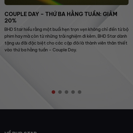
COUPLE DAY – THỨ BA HẰNG TUẦN: GIẢM
20%
BHD Star hiểu rằng một buổi hẹn trọn vẹn không chỉ đến từ bộ
phim hay mà còn từ những trải nghiệm đi kèm, BHD Star dành
tặng ưu đãi đặc biệt cho các cặp đôi là thành viên thân thiết
vào thứ ba hằng tuần – Couple Day.