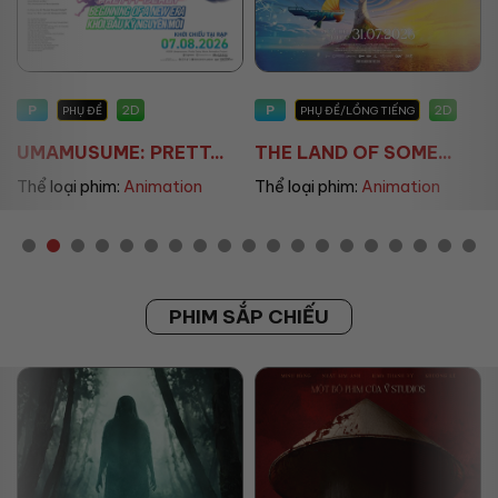
P
P
2D
2D
PHỤ ĐỀ
PHỤ ĐỀ/LỒNG TIẾNG
UMAMUSUME: PRETT...
THE LAND OF SOME...
Thể loại phim:
Animation
Thể loại phim:
Animation
PHIM SẮP CHIẾU