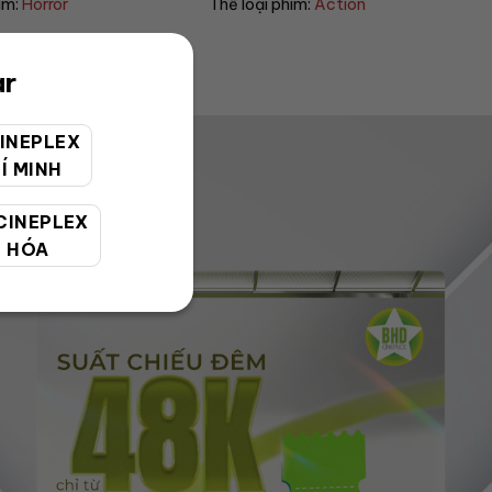
im:
Action
Thể loại phim:
Sci-fi
ar
INEPLEX
Í MINH
CINEPLEX
 HÓA