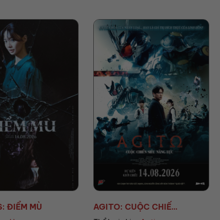
UỘC CHIẾ...
AVENGERS: DOOMSD...