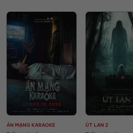
ÚT LAN 2
MẸ MÌN