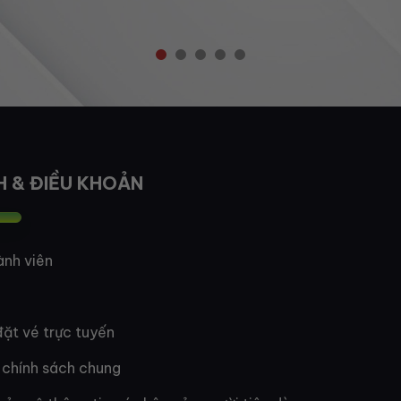
H & ĐIỀU KHOẢN
ành viên
ặt vé trực tuyến
 chính sách chung