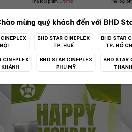
Thể loại phim:
Horror
Thể loại ph
hào mừng quý khách đến với BHD St
 CINEPLEX
BHD STAR CINEPLEX
BHD STAR C
 NỘI
TP. HUẾ
TP. HỒ CH
ƯU ĐÃI ĐẶC BIỆT
R CINEPLEX
BHD STAR CINEPLEX
BHD STAR 
 KHÁNH
PHÚ MỸ
THANH