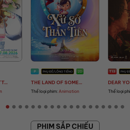
T13
T13
2D
2D
PHỤ ĐỀ/LỒNG TIẾNG
PHỤ Đ
..
DEAR YOU: THƯ TÌ...
THANH Â
n
Thể loại phim:
Drama
Thể loại ph
PHIM SẮP CHIẾU