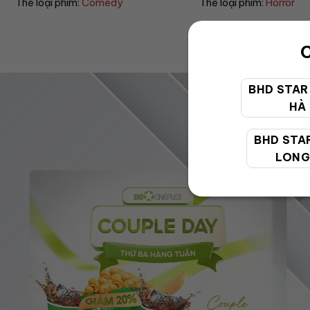
Thể loại phim:
Horror
Thể loại phim:
Drama
C
BHD STAR
HÀ
BHD STA
LONG