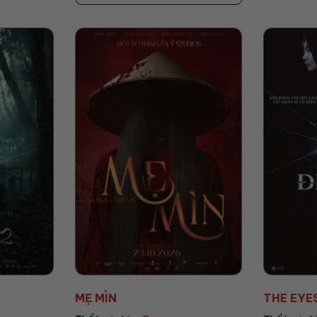
THE EYES: ĐIỂM MÙ
AGITO: C