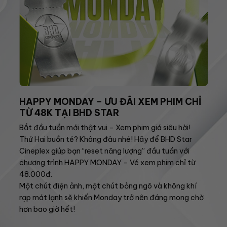
HAPPY MONDAY – ƯU ĐÃI XEM PHIM CHỈ
TỪ 48K TẠI BHD STAR
Bắt đầu tuần mới thật vui – Xem phim giá siêu hời!
Thứ Hai buồn tẻ? Không đâu nhé! Hãy để BHD Star
Cineplex giúp bạn “reset năng lượng” đầu tuần với
chương trình HAPPY MONDAY – Vé xem phim chỉ từ
48.000đ.
Một chút điện ảnh, một chút bỏng ngô và không khí
rạp mát lạnh sẽ khiến Monday trở nên đáng mong chờ
hơn bao giờ hết!