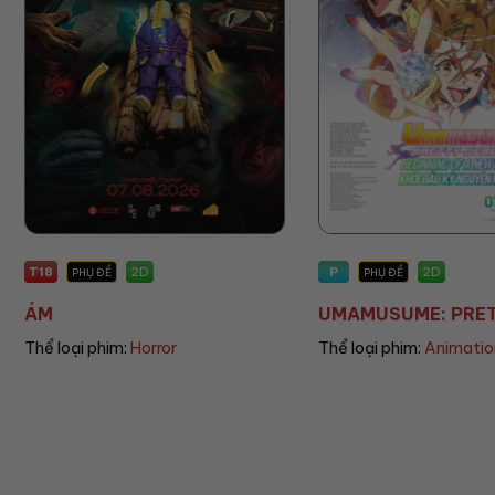
P
P
2D
PHỤ ĐỀ
PHỤ ĐỀ/LỒNG TIẾNG
UMAMUSUME: PRETT...
THE LAND OF SOME.
Thể loại phim:
Animation
Thể loại phim:
Animatio