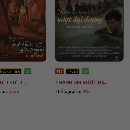
T16
2D
2D
Ề
PHỤ ĐỀ
M VƯỢT ĐẠ...
KIJSADA PARADISE...
im:
War
Thể loại phim:
Horror