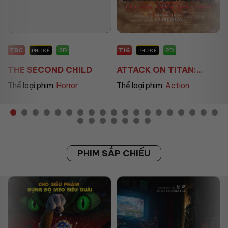
TBC
2D
T16
T1
2D
PHỤ ĐỀ
PHỤ ĐỀ
THE SECOND CHILD
ATTACK ON TITAN:...
TH
Thể loại phim:
Horror
Thể loại phim:
Action
Th
PHIM SẮP CHIẾU