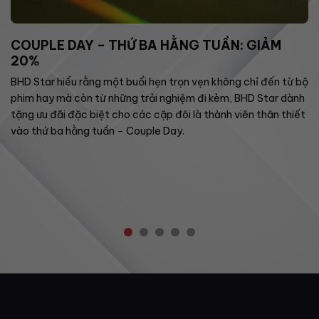
COUPLE DAY – THỨ BA HẰNG TUẦN: GIẢM
20%
BHD Star hiểu rằng một buổi hẹn trọn vẹn không chỉ đến từ bộ
phim hay mà còn từ những trải nghiệm đi kèm, BHD Star dành
tặng ưu đãi đặc biệt cho các cặp đôi là thành viên thân thiết
vào thứ ba hằng tuần – Couple Day.