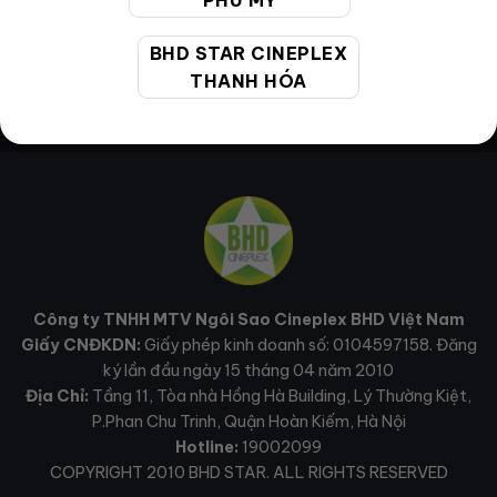
PHÚ MỸ
BHD STAR CINEPLEX
THANH HÓA
Công ty TNHH MTV Ngôi Sao Cineplex BHD Việt Nam
Giấy CNĐKDN:
Giấy phép kinh doanh số: 0104597158. Đăng
ký lần đầu ngày 15 tháng 04 năm 2010
Địa Chỉ:
Tầng 11, Tòa nhà Hồng Hà Building, Lý Thường Kiệt,
P.Phan Chu Trinh, Quận Hoàn Kiếm, Hà Nội
Hotline:
19002099
COPYRIGHT 2010 BHD STAR. ALL RIGHTS RESERVED