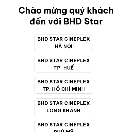
Chào mừng quý khách
Điều khoản
đến với BHD Star
Hướng dẫn đặt vé trực tuyến
Quy định và chính sách chung
BHD STAR CINEPLEX
Chính sách bảo vệ thông tin cá nhân của người tiêu
HÀ NỘI
dùng
BHD STAR CINEPLEX
TP. HUẾ
CHĂM SÓC KHÁCH HÀNG
BHD STAR CINEPLEX
TP. HỒ CHÍ MINH
Hotline:
19002099
Giờ làm việc:
9:00 - 22:00 (Tất cả các ngày bao
BHD STAR CINEPLEX
gồm cả Lễ, Tết)
LONG KHÁNH
Email hỗ trợ:
cskh@bhdstar.vn
BHD STAR CINEPLEX
MẠNG XÃ HỘI