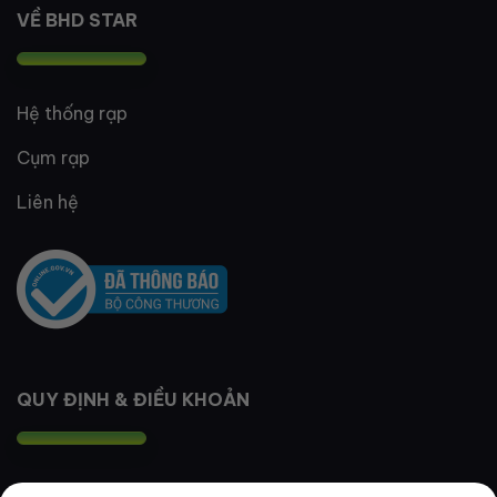
VỀ BHD STAR
Hệ thống rạp
Cụm rạp
Liên hệ
QUY ĐỊNH & ĐIỀU KHOẢN
Quy định thành viên