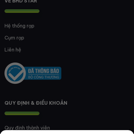
VỀ BHD STAR
Hệ thống rạp
Cụm rạp
Liên hệ
QUY ĐỊNH & ĐIỀU KHOẢN
Quy định thành viên