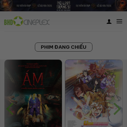
Skip
to
content
PHIM ĐANG CHIẾU