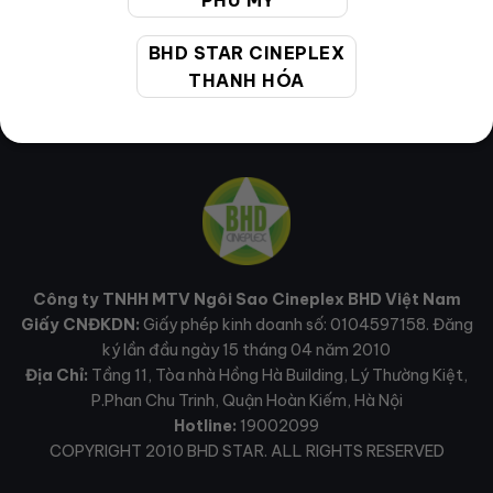
PHÚ MỸ
BHD STAR CINEPLEX
THANH HÓA
Công ty TNHH MTV Ngôi Sao Cineplex BHD Việt Nam
Giấy CNĐKDN:
Giấy phép kinh doanh số: 0104597158. Đăng
ký lần đầu ngày 15 tháng 04 năm 2010
Địa Chỉ:
Tầng 11, Tòa nhà Hồng Hà Building, Lý Thường Kiệt,
P.Phan Chu Trinh, Quận Hoàn Kiếm, Hà Nội
Hotline:
19002099
COPYRIGHT 2010 BHD STAR. ALL RIGHTS RESERVED