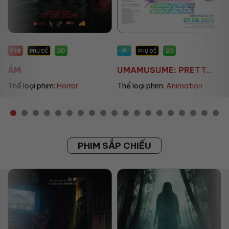
P
P
2D
2D
PHỤ ĐỀ
PHỤ ĐỀ/LỒNG TIẾNG
UMAMUSUME: PRETT...
THE LAND OF SOME...
Thể loại phim:
Animation
Thể loại phim:
Animation
PHIM SẮP CHIẾU