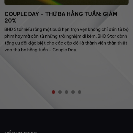
COUPLE DAY – THỨ BA HẰNG TUẦN: GIẢM
20%
BHD Star hiểu rằng một buổi hẹn trọn vẹn không chỉ đến từ bộ
phim hay mà còn từ những trải nghiệm đi kèm, BHD Star dành
tặng ưu đãi đặc biệt cho các cặp đôi là thành viên thân thiết
vào thứ ba hằng tuần – Couple Day.