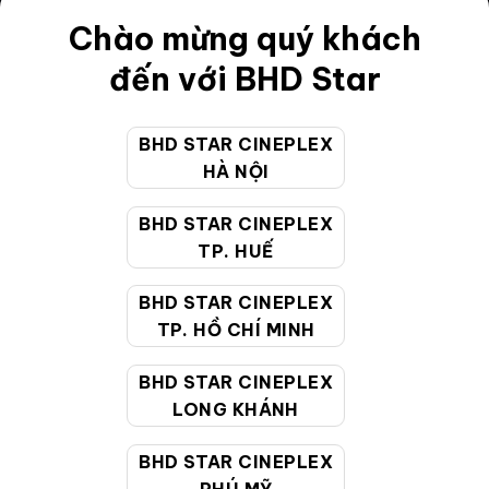
Điều khoản
Chào mừng quý khách
Hướng dẫn đặt vé trực tuyến
đến với BHD Star
Quy định và chính sách chung
BHD STAR CINEPLEX
Chính sách bảo vệ thông tin cá nhân của người tiêu
HÀ NỘI
dùng
BHD STAR CINEPLEX
CHĂM SÓC KHÁCH HÀNG
TP. HUẾ
BHD STAR CINEPLEX
Hotline:
19002099
TP. HỒ CHÍ MINH
Giờ làm việc:
9:00 - 22:00 (Tất cả các ngày bao
BHD STAR CINEPLEX
gồm cả Lễ, Tết)
LONG KHÁNH
Email hỗ trợ:
cskh@bhdstar.vn
MẠNG XÃ HỘI
BHD STAR CINEPLEX