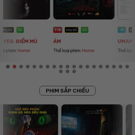
T18
P
2D
2D
PHỤ ĐỀ
PHỤ ĐỀ
ÁM
UMAMUSUME: PRETT...
Thể loại phim:
Horror
Thể loại phim:
Animation
PHIM SẮP CHIẾU