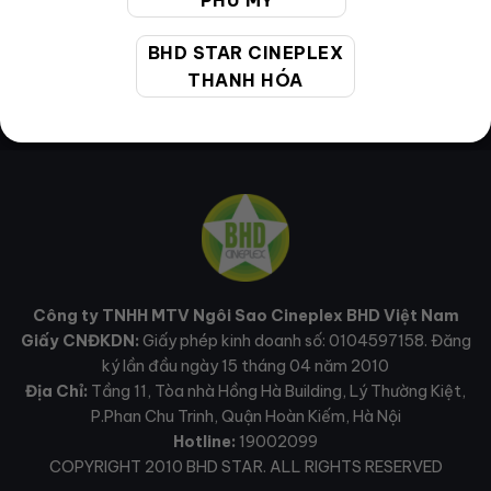
PHÚ MỸ
BHD STAR CINEPLEX
THANH HÓA
Công ty TNHH MTV Ngôi Sao Cineplex BHD Việt Nam
Giấy CNĐKDN:
Giấy phép kinh doanh số: 0104597158. Đăng
ký lần đầu ngày 15 tháng 04 năm 2010
Địa Chỉ:
Tầng 11, Tòa nhà Hồng Hà Building, Lý Thường Kiệt,
P.Phan Chu Trinh, Quận Hoàn Kiếm, Hà Nội
Hotline:
19002099
COPYRIGHT 2010 BHD STAR. ALL RIGHTS RESERVED