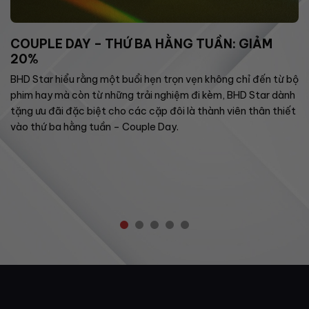
COUPLE DAY – THỨ BA HẰNG TUẦN: GIẢM
20%
BHD Star hiểu rằng một buổi hẹn trọn vẹn không chỉ đến từ bộ
phim hay mà còn từ những trải nghiệm đi kèm, BHD Star dành
tặng ưu đãi đặc biệt cho các cặp đôi là thành viên thân thiết
vào thứ ba hằng tuần – Couple Day.