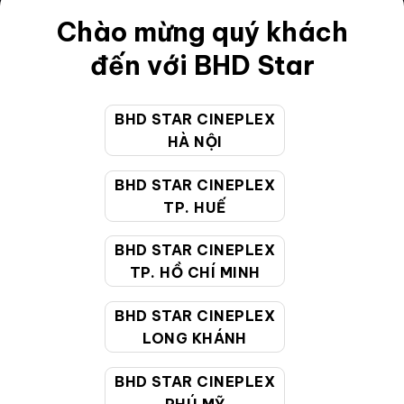
Chào mừng quý khách
Điều khoản
đến với BHD Star
Hướng dẫn đặt vé trực tuyến
Quy định và chính sách chung
BHD STAR CINEPLEX
Chính sách bảo vệ thông tin cá nhân của người tiêu
HÀ NỘI
dùng
BHD STAR CINEPLEX
TP. HUẾ
CHĂM SÓC KHÁCH HÀNG
BHD STAR CINEPLEX
TP. HỒ CHÍ MINH
Hotline:
19002099
Giờ làm việc:
9:00 - 22:00 (Tất cả các ngày bao
BHD STAR CINEPLEX
gồm cả Lễ, Tết)
LONG KHÁNH
Email hỗ trợ:
cskh@bhdstar.vn
BHD STAR CINEPLEX
MẠNG XÃ HỘI