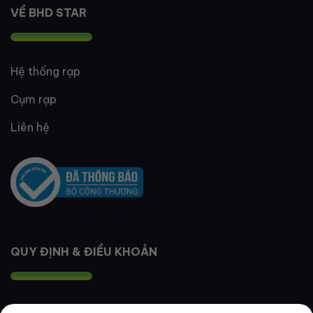
VỀ BHD STAR
Hệ thống rạp
Cụm rạp
Liên hệ
QUY ĐỊNH & ĐIỀU KHOẢN
Quy định thành viên