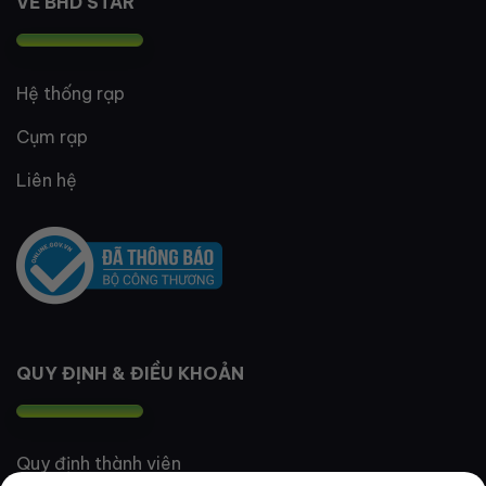
VỀ BHD STAR
Hệ thống rạp
Cụm rạp
Liên hệ
QUY ĐỊNH & ĐIỀU KHOẢN
Quy định thành viên