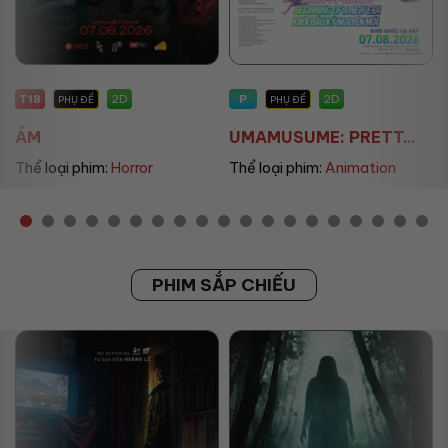
P
P
2D
2D
PHỤ ĐỀ
PHỤ ĐỀ/LỒNG TIẾNG
UMAMUSUME: PRETT...
THE LAND OF SOME...
Thể loại phim:
Animation
Thể loại phim:
Animation
PHIM SẮP CHIẾU