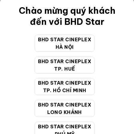
Điều khoản
Chào mừng quý khách
Hướng dẫn đặt vé trực tuyến
đến với BHD Star
Quy định và chính sách chung
BHD STAR CINEPLEX
Chính sách bảo vệ thông tin cá nhân của người tiêu
HÀ NỘI
dùng
BHD STAR CINEPLEX
CHĂM SÓC KHÁCH HÀNG
TP. HUẾ
BHD STAR CINEPLEX
Hotline:
19002099
TP. HỒ CHÍ MINH
Giờ làm việc:
9:00 - 22:00 (Tất cả các ngày bao
BHD STAR CINEPLEX
gồm cả Lễ, Tết)
LONG KHÁNH
Email hỗ trợ:
cskh@bhdstar.vn
MẠNG XÃ HỘI
BHD STAR CINEPLEX