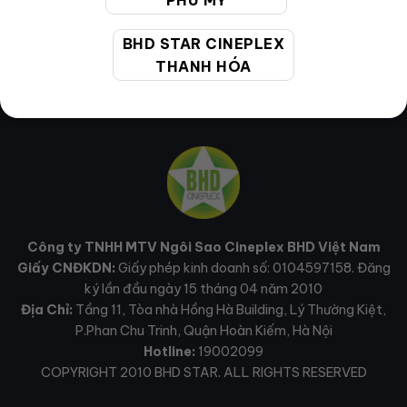
PHÚ MỸ
BHD STAR CINEPLEX
THANH HÓA
Công ty TNHH MTV Ngôi Sao Cineplex BHD Việt Nam
Giấy CNĐKDN:
Giấy phép kinh doanh số: 0104597158. Đăng
ký lần đầu ngày 15 tháng 04 năm 2010
Địa Chỉ:
Tầng 11, Tòa nhà Hồng Hà Building, Lý Thường Kiệt,
P.Phan Chu Trinh, Quận Hoàn Kiếm, Hà Nội
Hotline:
19002099
COPYRIGHT 2010 BHD STAR. ALL RIGHTS RESERVED