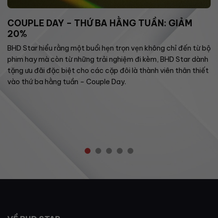
COUPLE DAY – THỨ BA HẰNG TUẦN: GIẢM
20%
BHD Star hiểu rằng một buổi hẹn trọn vẹn không chỉ đến từ bộ
phim hay mà còn từ những trải nghiệm đi kèm, BHD Star dành
tặng ưu đãi đặc biệt cho các cặp đôi là thành viên thân thiết
vào thứ ba hằng tuần – Couple Day.