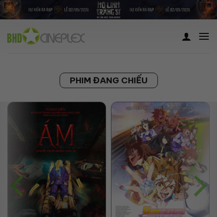
Skip
to
content
PHIM ĐANG CHIẾU