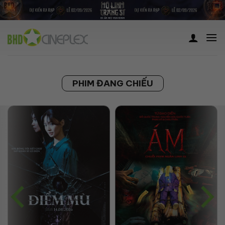
Skip
to
content
PHIM ĐANG CHIẾU