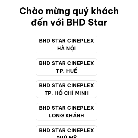
Chào mừng quý khách
Điều khoản
đến với BHD Star
Hướng dẫn đặt vé trực tuyến
Quy định và chính sách chung
BHD STAR CINEPLEX
Chính sách bảo vệ thông tin cá nhân của người tiêu
HÀ NỘI
dùng
BHD STAR CINEPLEX
TP. HUẾ
CHĂM SÓC KHÁCH HÀNG
BHD STAR CINEPLEX
TP. HỒ CHÍ MINH
Hotline:
19002099
Giờ làm việc:
9:00 - 22:00 (Tất cả các ngày bao
BHD STAR CINEPLEX
gồm cả Lễ, Tết)
LONG KHÁNH
Email hỗ trợ:
cskh@bhdstar.vn
BHD STAR CINEPLEX
MẠNG XÃ HỘI