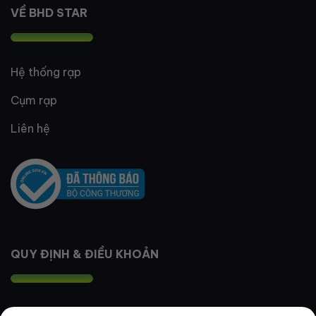
VỀ BHD STAR
Hệ thống rạp
Cụm rạp
Liên hệ
QUY ĐỊNH & ĐIỀU KHOẢN
Quy định thành viên