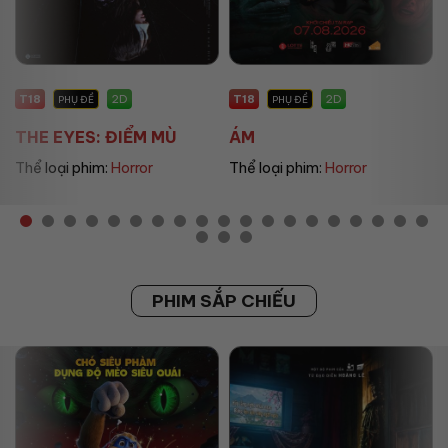
T18
P
2D
2D
PHỤ ĐỀ
PHỤ ĐỀ
ÁM
UMAMUSUME: PRETT...
Thể loại phim:
Horror
Thể loại phim:
Animation
PHIM SẮP CHIẾU