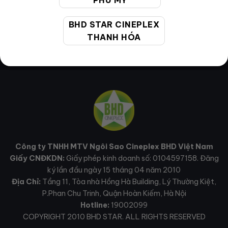
PHÚ MỸ
BHD STAR CINEPLEX
THANH HÓA
Công ty TNHH MTV Ngôi Sao Cineplex BHD Việt Nam
Giấy CNĐKDN:
Giấy phép kinh doanh số: 0104597158. Đăng
ký lần đầu ngày 15 tháng 04 năm 2010
Địa Chỉ:
Tầng 11, Tòa nhà Hồng Hà Building, Lý Thường Kiệt,
P.Phan Chu Trinh, Quận Hoàn Kiếm, Hà Nội
Hotline:
19002099
COPYRIGHT 2010 BHD STAR. ALL RIGHTS RESERVED