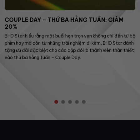
COUPLE DAY – THỨ BA HẰNG TUẦN: GIẢM
20%
BHD Star hiểu rằng một buổi hẹn trọn vẹn không chỉ đến từ bộ
phim hay mà còn từ những trải nghiệm đi kèm, BHD Star dành
tặng ưu đãi đặc biệt cho các cặp đôi là thành viên thân thiết
vào thứ ba hằng tuần – Couple Day.