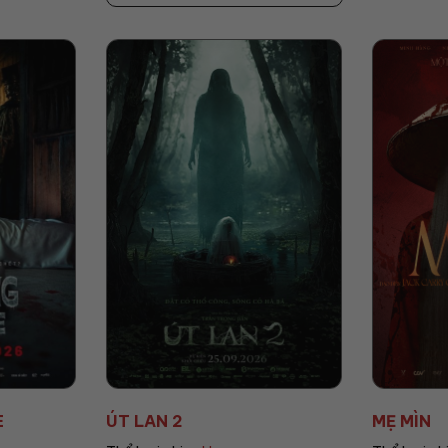
MẸ MÌN
AGITO: 