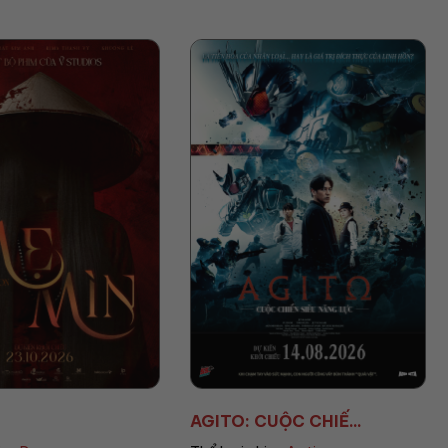
CUỘC CHIẾ...
AVENGERS: DOOMSD...