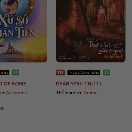
T13
2D
2D
 ĐỀ/LỒNG TIẾNG
PHỤ ĐỀ
U: THƯ TÌ...
THE END OF OAK S...
phim:
Drama
Thể loại phim:
Sci-fi