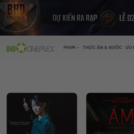
Skip
to
content
PHIM
THỨC ĂN & NƯỚC
ƯU 