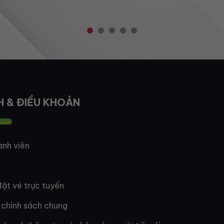
H & ĐIỀU KHOẢN
ành viên
ặt vé trực tuyến
 chính sách chung