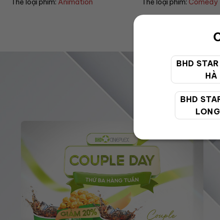
Thể loại phim:
Comedy
Thể loại phim:
Horror
C
BHD STAR
HÀ
BHD STA
LONG