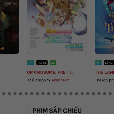
P
T13
2D
LỒNG TIẾNG
PHỤ
T...
THE LAND OF SOME...
DEAR YO
ion
Thể loại phim:
Animation
Thể loại 
PHIM SẮP CHIẾU