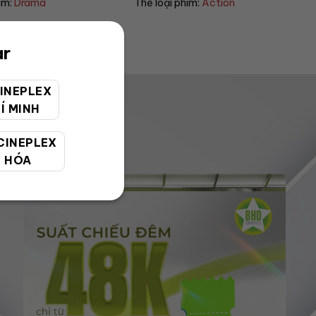
phim:
Action
Thể loại phim:
Sci-fi
ar
INEPLEX
Í MINH
CINEPLEX
 HÓA