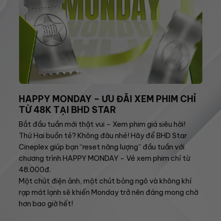
HAPPY MONDAY – ƯU ĐÃI XEM PHIM CHỈ
TỪ 48K TẠI BHD STAR
Bắt đầu tuần mới thật vui – Xem phim giá siêu hời!
Thứ Hai buồn tẻ? Không đâu nhé! Hãy để BHD Star
Cineplex giúp bạn “reset năng lượng” đầu tuần với
chương trình HAPPY MONDAY – Vé xem phim chỉ từ
48.000đ.
Một chút điện ảnh, một chút bỏng ngô và không khí
rạp mát lạnh sẽ khiến Monday trở nên đáng mong chờ
hơn bao giờ hết!