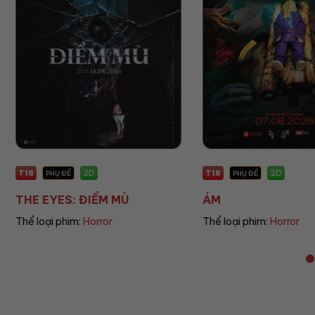
T18
P
2D
2D
PHỤ ĐỀ
PHỤ ĐỀ
ÁM
UMAMUSUME: PRET
Thể loại phim:
Horror
Thể loại phim:
Animat