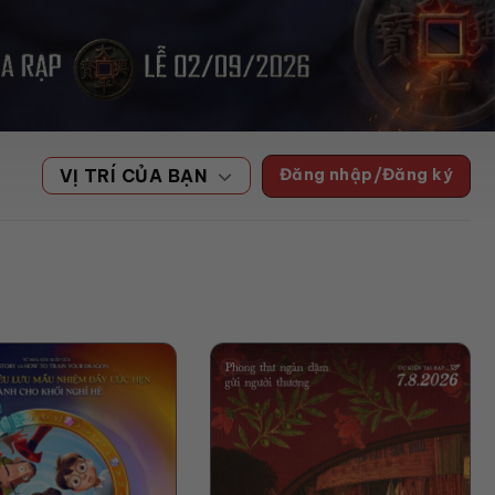
Đăng nhập/Đăng ký
VỊ TRÍ CỦA BẠN