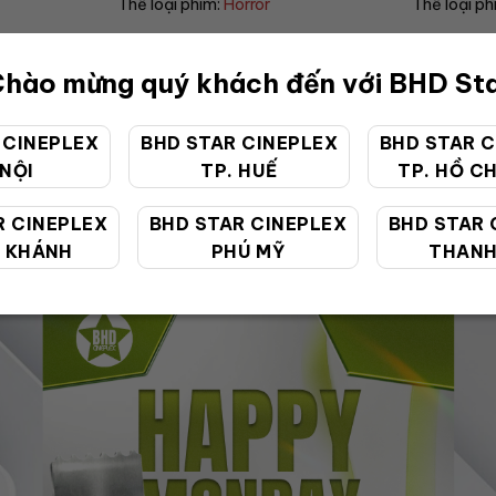
Thể loại phim:
Drama
Thể loại 
hào mừng quý khách đến với BHD St
 CINEPLEX
BHD STAR CINEPLEX
BHD STAR C
 NỘI
TP. HUẾ
TP. HỒ CH
ƯU ĐÃI ĐẶC BIỆT
R CINEPLEX
BHD STAR CINEPLEX
BHD STAR 
 KHÁNH
PHÚ MỸ
THANH