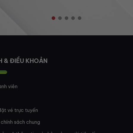
H & ĐIỀU KHOẢN
ành viên
ặt vé trực tuyến
 chính sách chung