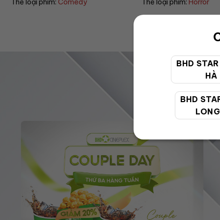
Thể loại phim:
Horror
Thể loại phim:
Dr
C
BHD STAR
HÀ
BHD STA
LONG