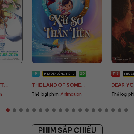
T13
T13
2D
2D
IẾNG
PHỤ ĐỀ/LỒNG TIẾNG
OME...
DEAR YOU: THƯ TÌ...
THAN
mation
Thể loại phim:
Drama
Thể l
PHIM SẮP CHIẾU