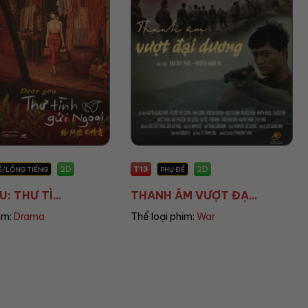
T16
2D
2D
PHỤ ĐỀ
PHỤ ĐỀ
H ÂM VƯỢT ĐẠ...
KIJSADA PARADISE...
oại phim:
War
Thể loại phim:
Horror