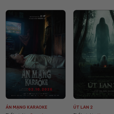
ÚT LAN 2
MẸ MÌN