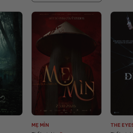
THE EYES: ĐIỂM MÙ
AGI