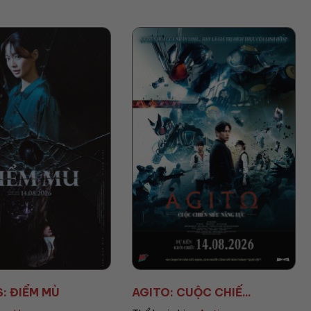
TO: CUỘC CHIẾ...
AVENGERS: DOOMSD...