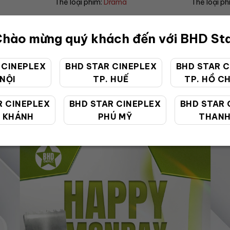
ama
Thể loại phim:
Horror
Thể l
hào mừng quý khách đến với BHD St
 CINEPLEX
BHD STAR CINEPLEX
BHD STAR C
 NỘI
TP. HUẾ
TP. HỒ CH
ƯU ĐÃI ĐẶC BIỆT
R CINEPLEX
BHD STAR CINEPLEX
BHD STAR 
 KHÁNH
PHÚ MỸ
THANH