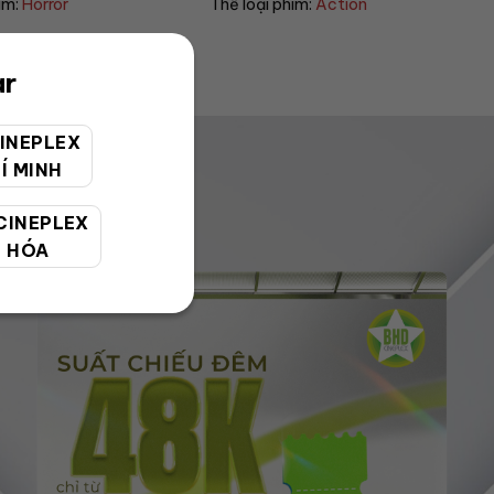
oại phim:
Action
Thể loại phim:
Sci-fi
ar
INEPLEX
Í MINH
CINEPLEX
 HÓA