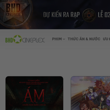
Skip
to
content
PHIM
THỨC ĂN & NƯỚC
ƯU 