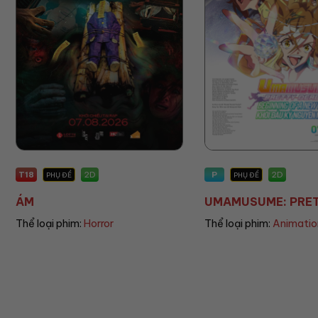
P
P
2D
PHỤ ĐỀ
PHỤ ĐỀ/LỒNG T
UMAMUSUME: PRETT...
THE LAND OF S
Thể loại phim:
Animation
Thể loại phim:
Ani