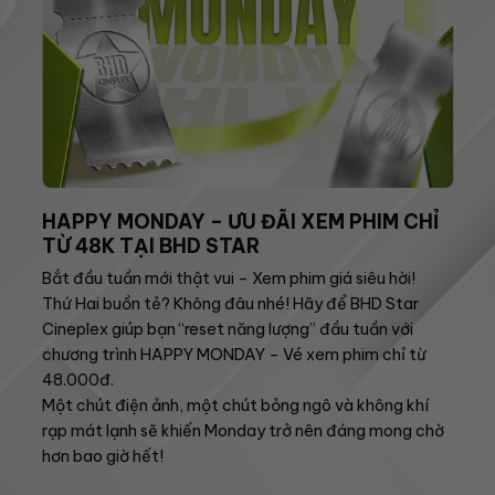
HAPPY MONDAY – ƯU ĐÃI XEM PHIM CHỈ
TỪ 48K TẠI BHD STAR
Bắt đầu tuần mới thật vui – Xem phim giá siêu hời!
Thứ Hai buồn tẻ? Không đâu nhé! Hãy để BHD Star
Cineplex giúp bạn “reset năng lượng” đầu tuần với
chương trình HAPPY MONDAY – Vé xem phim chỉ từ
48.000đ.
Một chút điện ảnh, một chút bỏng ngô và không khí
rạp mát lạnh sẽ khiến Monday trở nên đáng mong chờ
hơn bao giờ hết!