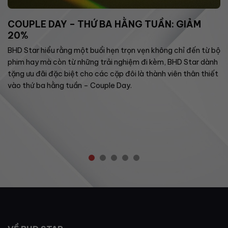
COUPLE DAY – THỨ BA HẰNG TUẦN: GIẢM
20%
BHD Star hiểu rằng một buổi hẹn trọn vẹn không chỉ đến từ bộ
phim hay mà còn từ những trải nghiệm đi kèm, BHD Star dành
tặng ưu đãi đặc biệt cho các cặp đôi là thành viên thân thiết
vào thứ ba hằng tuần – Couple Day.