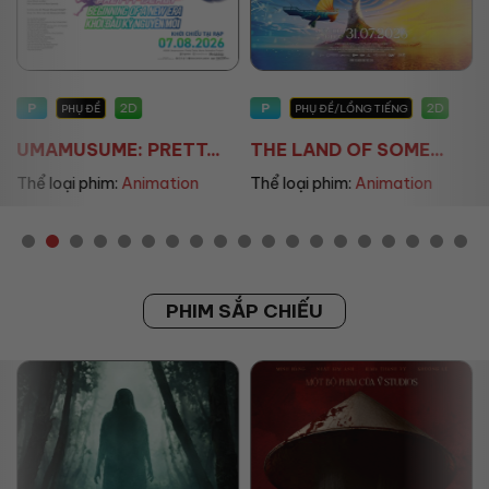
P
P
2D
2D
PHỤ ĐỀ
PHỤ ĐỀ/LỒNG TIẾNG
UMAMUSUME: PRETT...
THE LAND OF SOME...
Thể loại phim:
Animation
Thể loại phim:
Animation
PHIM SẮP CHIẾU