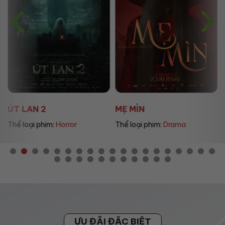
ÚT LAN 2
MẸ MÌN
Thể loại phim:
Horror
Thể loại phim:
Drama
ƯU ĐÃI ĐẶC BIỆT