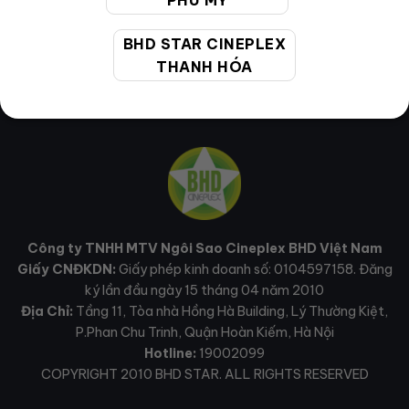
PHÚ MỸ
BHD STAR CINEPLEX
THANH HÓA
Công ty TNHH MTV Ngôi Sao Cineplex BHD Việt Nam
Giấy CNĐKDN:
Giấy phép kinh doanh số: 0104597158. Đăng
ký lần đầu ngày 15 tháng 04 năm 2010
Địa Chỉ:
Tầng 11, Tòa nhà Hồng Hà Building, Lý Thường Kiệt,
P.Phan Chu Trinh, Quận Hoàn Kiếm, Hà Nội
Hotline:
19002099
COPYRIGHT 2010 BHD STAR. ALL RIGHTS RESERVED