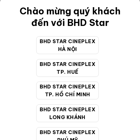
Điều khoản
Chào mừng quý khách
Hướng dẫn đặt vé trực tuyến
đến với BHD Star
Quy định và chính sách chung
BHD STAR CINEPLEX
Chính sách bảo vệ thông tin cá nhân của người tiêu
HÀ NỘI
dùng
BHD STAR CINEPLEX
CHĂM SÓC KHÁCH HÀNG
TP. HUẾ
BHD STAR CINEPLEX
Hotline:
19002099
TP. HỒ CHÍ MINH
Giờ làm việc:
9:00 - 22:00 (Tất cả các ngày bao
BHD STAR CINEPLEX
gồm cả Lễ, Tết)
LONG KHÁNH
Email hỗ trợ:
cskh@bhdstar.vn
MẠNG XÃ HỘI
BHD STAR CINEPLEX