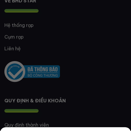
VỀ BHD STAR
Hệ thống rạp
Cụm rạp
Liên hệ
QUY ĐỊNH & ĐIỀU KHOẢN
Quy định thành viên