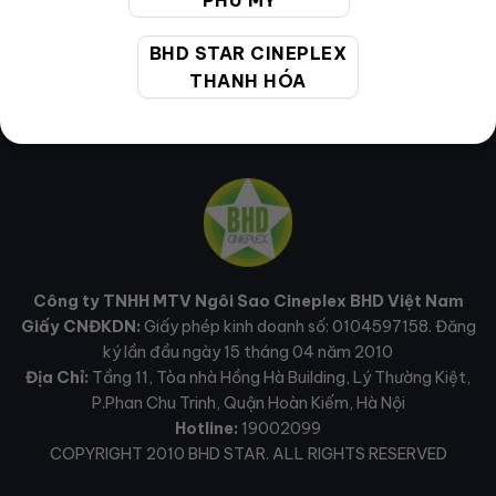
PHÚ MỸ
BHD STAR CINEPLEX
THANH HÓA
Công ty TNHH MTV Ngôi Sao Cineplex BHD Việt Nam
Giấy CNĐKDN:
Giấy phép kinh doanh số: 0104597158. Đăng
ký lần đầu ngày 15 tháng 04 năm 2010
Địa Chỉ:
Tầng 11, Tòa nhà Hồng Hà Building, Lý Thường Kiệt,
P.Phan Chu Trinh, Quận Hoàn Kiếm, Hà Nội
Hotline:
19002099
COPYRIGHT 2010 BHD STAR. ALL RIGHTS RESERVED