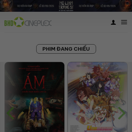
Skip
to
content
PHIM ĐANG CHIẾU