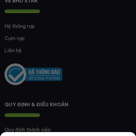
VỀ BHD STAR
Hệ thống rạp
Cụm rạp
Liên hệ
QUY ĐỊNH & ĐIỀU KHOẢN
Quy định thành viên