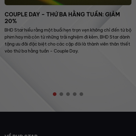
COUPLE DAY – THỨ BA HẰNG TUẦN: GIẢM
20%
BHD Star hiểu rằng một buổi hẹn trọn vẹn không chỉ đến từ bộ
phim hay mà còn từ những trải nghiệm đi kèm, BHD Star dành
tặng ưu đãi đặc biệt cho các cặp đôi là thành viên thân thiết
vào thứ ba hằng tuần – Couple Day.