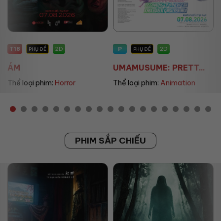
T18
P
2D
2D
PHỤ ĐỀ
PHỤ ĐỀ
ÁM
UMAMUSUME: PRETT...
Thể loại phim:
Horror
Thể loại phim:
Animation
PHIM SẮP CHIẾU