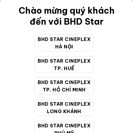
Điều khoản
Chào mừng quý khách
Hướng dẫn đặt vé trực tuyến
đến với BHD Star
Quy định và chính sách chung
BHD STAR CINEPLEX
Chính sách bảo vệ thông tin cá nhân của người tiêu
HÀ NỘI
dùng
BHD STAR CINEPLEX
CHĂM SÓC KHÁCH HÀNG
TP. HUẾ
BHD STAR CINEPLEX
Hotline:
19002099
TP. HỒ CHÍ MINH
Giờ làm việc:
9:00 - 22:00 (Tất cả các ngày bao
BHD STAR CINEPLEX
gồm cả Lễ, Tết)
LONG KHÁNH
Email hỗ trợ:
cskh@bhdstar.vn
MẠNG XÃ HỘI
BHD STAR CINEPLEX