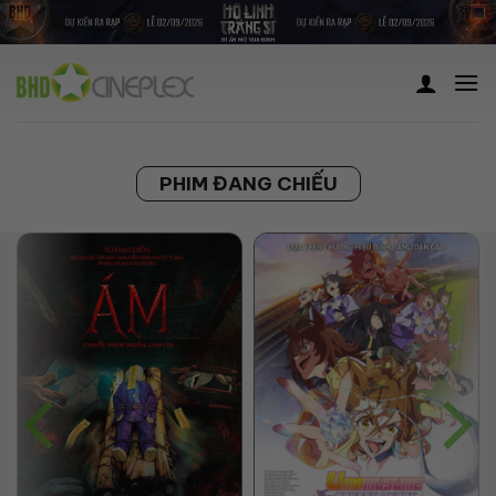
Skip
to
content
PHIM ĐANG CHIẾU