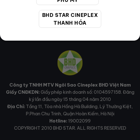
PHÚ MỸ
BHD STAR CINEPLEX
THANH HÓA
Công ty TNHH MTV Ngôi Sao Cineplex BHD Việt Nam
Giấy CNĐKDN:
Giấy phép kinh doanh số: 0104597158. Đăng
ký lần đầu ngày 15 tháng 04 năm 2010
Địa Chỉ:
Tầng 11, Tòa nhà Hồng Hà Building, Lý Thường Kiệt,
P.Phan Chu Trinh, Quận Hoàn Kiếm, Hà Nội
Hotline:
19002099
COPYRIGHT 2010 BHD STAR. ALL RIGHTS RESERVED