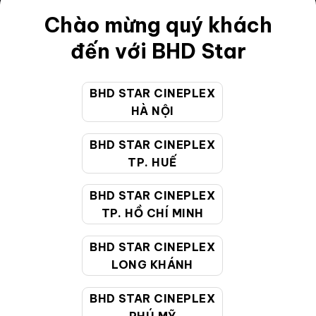
Điều khoản
Chào mừng quý khách
Hướng dẫn đặt vé trực tuyến
đến với BHD Star
Quy định và chính sách chung
BHD STAR CINEPLEX
Chính sách bảo vệ thông tin cá nhân của người tiêu
HÀ NỘI
dùng
BHD STAR CINEPLEX
CHĂM SÓC KHÁCH HÀNG
TP. HUẾ
BHD STAR CINEPLEX
Hotline:
19002099
TP. HỒ CHÍ MINH
Giờ làm việc:
9:00 - 22:00 (Tất cả các ngày bao
BHD STAR CINEPLEX
gồm cả Lễ, Tết)
LONG KHÁNH
Email hỗ trợ:
cskh@bhdstar.vn
MẠNG XÃ HỘI
BHD STAR CINEPLEX