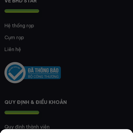
VỀ BHD STAR
Hệ thống rạp
Cụm rạp
Liên hệ
QUY ĐỊNH & ĐIỀU KHOẢN
Quy định thành viên