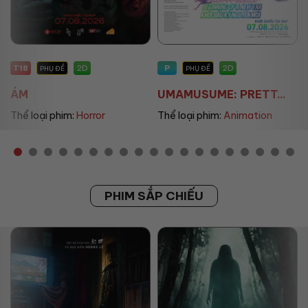
P
P
2D
2D
PHỤ ĐỀ
PHỤ ĐỀ/LỒNG TIẾNG
UMAMUSUME: PRETT...
THE LAND OF SOME...
Thể loại phim:
Animation
Thể loại phim:
Animation
PHIM SẮP CHIẾU