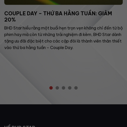
COUPLE DAY – THỨ BA HẰNG TUẦN: GIẢM
20%
BHD Star hiểu rằng một buổi hẹn trọn vẹn không chỉ đến từ bộ
phim hay mà còn từ những trải nghiệm đi kèm, BHD Star dành
tặng ưu đãi đặc biệt cho các cặp đôi là thành viên thân thiết
vào thứ ba hằng tuần – Couple Day.