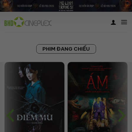
Skip
to
content
PHIM ĐANG CHIẾU