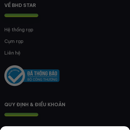
VỀ BHD STAR
Hệ thống rạp
Cụm rạp
Liên hệ
QUY ĐỊNH & ĐIỀU KHOẢN
Quy định thành viên