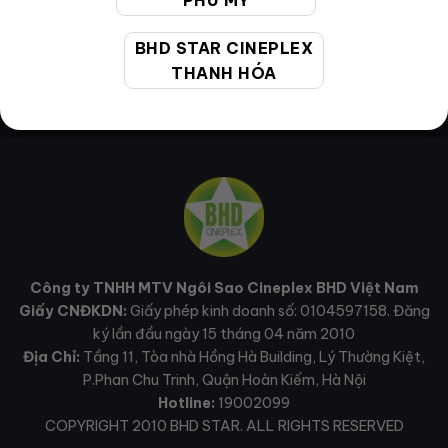
PHÚ MỸ
BHD STAR CINEPLEX
THANH HÓA
Công ty TNHH MTV Ngôi Sao Cineplex BHD Việt Nam
Giấy CNĐKDN:
Giấy phép kinh doanh số: 0104597158. Đăng
ký lần đầu ngày 15 tháng 04 năm 2010
Địa Chỉ:
Tầng 11, Tòa nhà Hồng Hà Building, Lý Thường Kiệt,
P.Phan Chu Trinh, Quận Hoàn Kiếm, Hà Nội
Hotline:
19002099
COPYRIGHT 2010 BHD STAR. ALL RIGHTS RESERVED