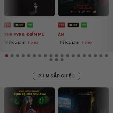
T18
P
2D
2D
PHỤ ĐỀ
PHỤ ĐỀ
ÁM
UMAMUSUME: PRETT...
Thể loại phim:
Horror
Thể loại phim:
Animation
PHIM SẮP CHIẾU