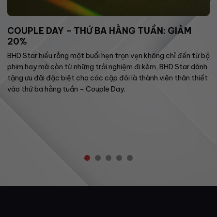
COUPLE DAY – THỨ BA HẰNG TUẦN: GIẢM
20%
BHD Star hiểu rằng một buổi hẹn trọn vẹn không chỉ đến từ bộ
phim hay mà còn từ những trải nghiệm đi kèm, BHD Star dành
tặng ưu đãi đặc biệt cho các cặp đôi là thành viên thân thiết
vào thứ ba hằng tuần – Couple Day.