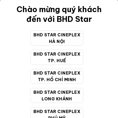
Chào mừng quý khách
Điều khoản
đến với BHD Star
Hướng dẫn đặt vé trực tuyến
Quy định và chính sách chung
BHD STAR CINEPLEX
Chính sách bảo vệ thông tin cá nhân của người tiêu
HÀ NỘI
dùng
BHD STAR CINEPLEX
TP. HUẾ
CHĂM SÓC KHÁCH HÀNG
BHD STAR CINEPLEX
TP. HỒ CHÍ MINH
Hotline:
19002099
Giờ làm việc:
9:00 - 22:00 (Tất cả các ngày bao
BHD STAR CINEPLEX
gồm cả Lễ, Tết)
LONG KHÁNH
Email hỗ trợ:
cskh@bhdstar.vn
BHD STAR CINEPLEX
MẠNG XÃ HỘI