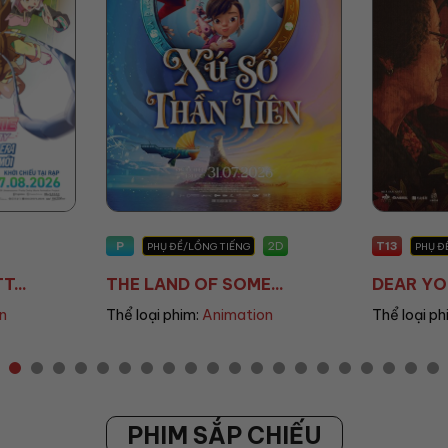
P
T13
2D
PHỤ ĐỀ/LỒNG TIẾNG
PHỤ Đ
...
THE LAND OF SOME...
DEAR YOU
n
Thể loại phim:
Animation
Thể loại ph
PHIM SẮP CHIẾU