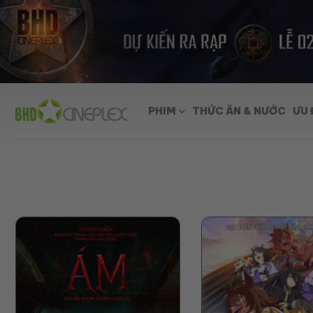
Skip
to
content
PHIM
THỨC ĂN & NƯỚC
ƯU 