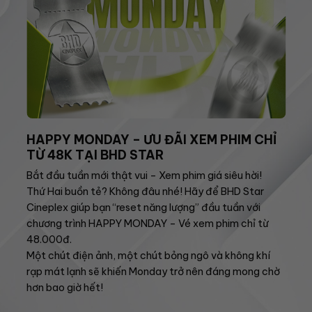
HAPPY MONDAY – ƯU ĐÃI XEM PHIM CHỈ
TỪ 48K TẠI BHD STAR
Bắt đầu tuần mới thật vui – Xem phim giá siêu hời!
Thứ Hai buồn tẻ? Không đâu nhé! Hãy để BHD Star
Cineplex giúp bạn “reset năng lượng” đầu tuần với
chương trình HAPPY MONDAY – Vé xem phim chỉ từ
48.000đ.
Một chút điện ảnh, một chút bỏng ngô và không khí
rạp mát lạnh sẽ khiến Monday trở nên đáng mong chờ
hơn bao giờ hết!