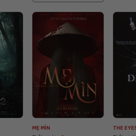
MẸ MÌN
THE EYE