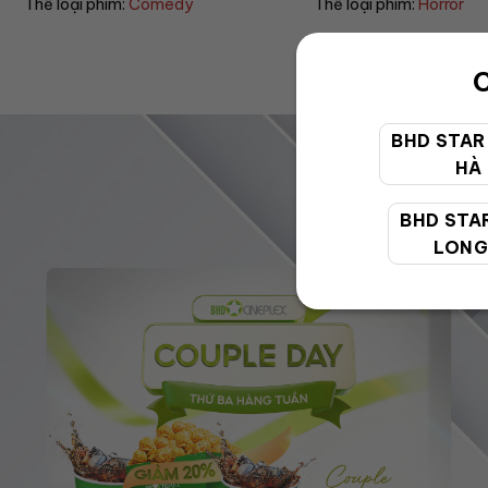
Thể loại phim:
Comedy
Thể loại phim:
Horror
C
BHD STAR
HÀ
BHD STA
LONG