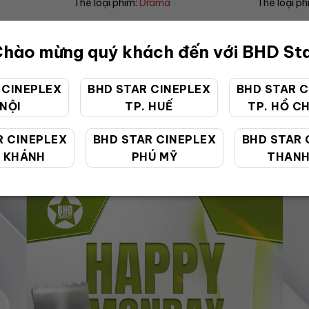
Thể loại phim:
Drama
Thể loại ph
hào mừng quý khách đến với BHD St
 CINEPLEX
BHD STAR CINEPLEX
BHD STAR C
 NỘI
TP. HUẾ
TP. HỒ CH
ƯU ĐÃI ĐẶC BIỆT
R CINEPLEX
BHD STAR CINEPLEX
BHD STAR 
 KHÁNH
PHÚ MỸ
THANH