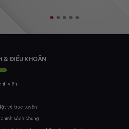
H & ĐIỀU KHOẢN
ành viên
ặt vé trực tuyến
 chính sách chung