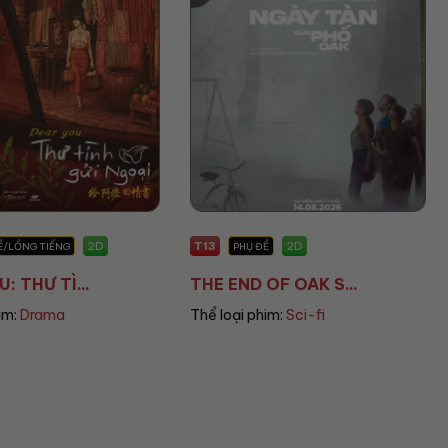
T13
2D
2D
Ề/LỒNG TIẾNG
PHỤ ĐỀ
: THƯ TÌ...
THE END OF OAK S...
im:
Drama
Thể loại phim:
Sci-fi