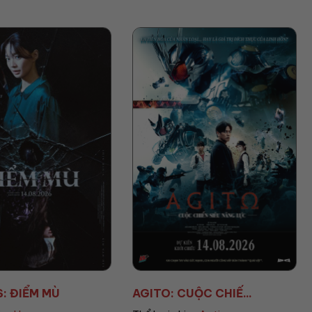
S: ĐIỂM MÙ
AGITO: CUỘC CHIẾ...