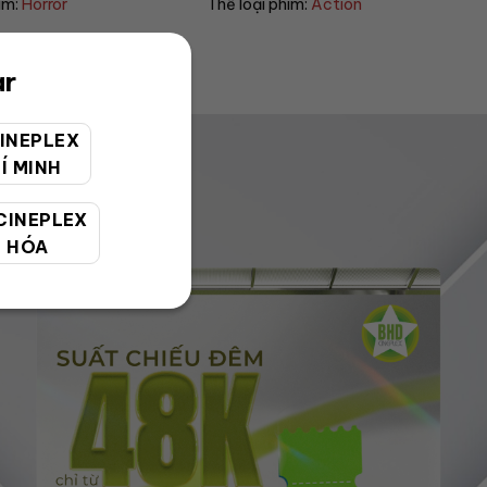
im:
Horror
Thể loại phim:
Action
ar
INEPLEX
Í MINH
CINEPLEX
 HÓA