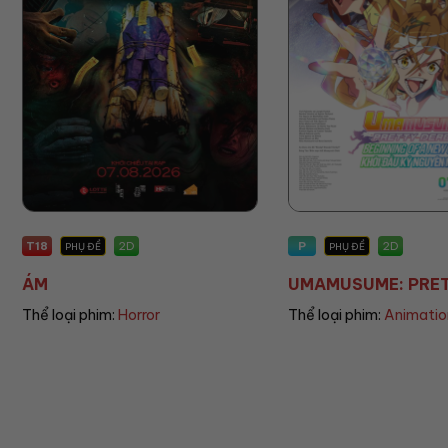
T18
P
2D
2D
PHỤ ĐỀ
PHỤ ĐỀ
ÁM
UMAMUSUME: PRETT
Thể loại phim:
Horror
Thể loại phim:
Animatio