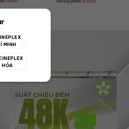
im:
Action
Thể loại phim:
Sci-fi
ar
INEPLEX
Í MINH
CINEPLEX
 HÓA