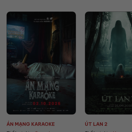
ÚT LAN 2
MẸ MÌN