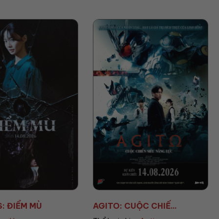
UỘC CHIẾ...
AVENGERS: DOOMSD...