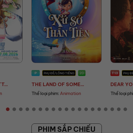
T13
T13
2D
2D
PHỤ ĐỀ/LỒNG TIẾNG
PHỤ Đ
..
DEAR YOU: THƯ TÌ...
THANH Â
n
Thể loại phim:
Drama
Thể loại ph
PHIM SẮP CHIẾU