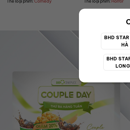
Thể loại phim:
Horror
Thể loại phim:
Drama
C
BHD STAR
HÀ
BHD STA
LONG