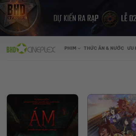
Skip
to
content
PHIM
THỨC ĂN & NƯỚC
ƯU 