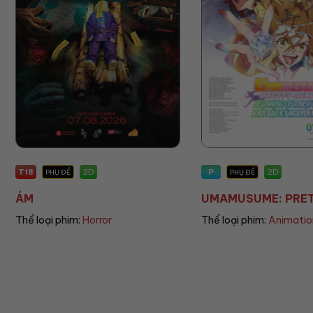
P
P
2D
PHỤ ĐỀ
PHỤ ĐỀ/LỒNG TIẾNG
UMAMUSUME: PRETT...
THE LAND OF SOME.
Thể loại phim:
Animation
Thể loại phim:
Animatio