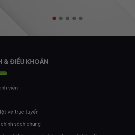
H & ĐIỀU KHOẢN
ành viên
ặt vé trực tuyến
 chính sách chung