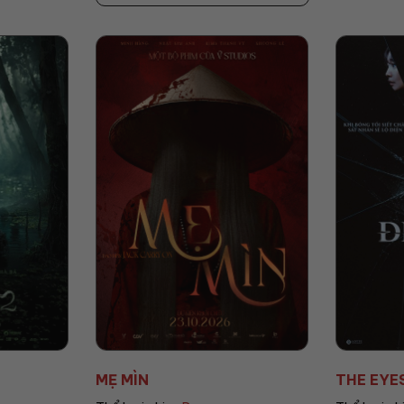
THE EYES: ĐIỂM MÙ
AGITO: C