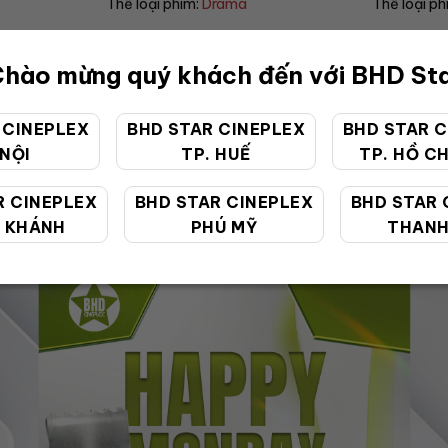
Thể loại phim:
Horror
Thể loại ph
hào mừng quý khách đến với BHD St
 CINEPLEX
BHD STAR CINEPLEX
BHD STAR C
 NỘI
TP. HUẾ
TP. HỒ CH
ƯU ĐÃI ĐẶC BIỆT
R CINEPLEX
BHD STAR CINEPLEX
BHD STAR 
 KHÁNH
PHÚ MỸ
THANH