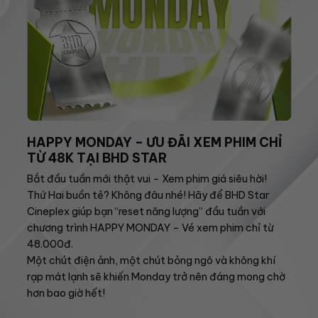
HAPPY MONDAY – ƯU ĐÃI XEM PHIM CHỈ
TỪ 48K TẠI BHD STAR
Bắt đầu tuần mới thật vui – Xem phim giá siêu hời!
Thứ Hai buồn tẻ? Không đâu nhé! Hãy để BHD Star
Cineplex giúp bạn “reset năng lượng” đầu tuần với
chương trình HAPPY MONDAY – Vé xem phim chỉ từ
48.000đ.
Một chút điện ảnh, một chút bỏng ngô và không khí
rạp mát lạnh sẽ khiến Monday trở nên đáng mong chờ
hơn bao giờ hết!