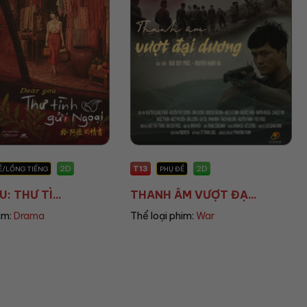
T16
2D
2D
Ề
PHỤ ĐỀ
M VƯỢT ĐẠ...
KIJSADA PARADISE...
im:
War
Thể loại phim:
Horror