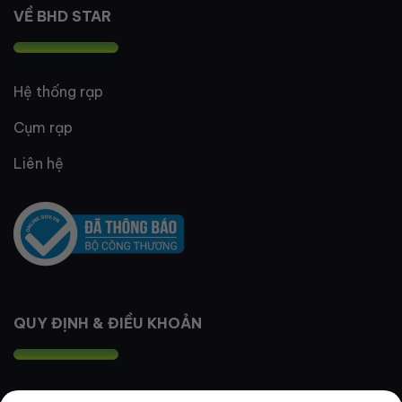
VỀ BHD STAR
Hệ thống rạp
Cụm rạp
Liên hệ
QUY ĐỊNH & ĐIỀU KHOẢN
Quy định thành viên