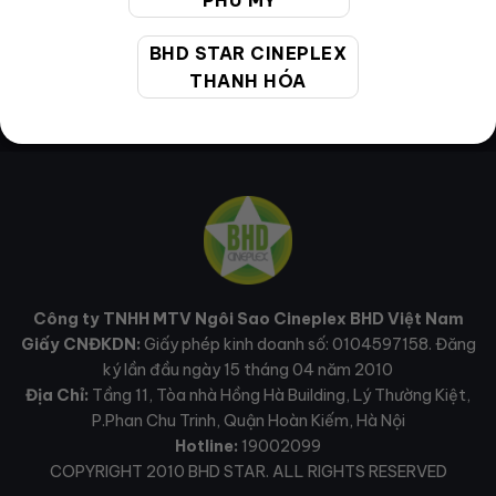
PHÚ MỸ
BHD STAR CINEPLEX
THANH HÓA
Công ty TNHH MTV Ngôi Sao Cineplex BHD Việt Nam
Giấy CNĐKDN:
Giấy phép kinh doanh số: 0104597158. Đăng
ký lần đầu ngày 15 tháng 04 năm 2010
Địa Chỉ:
Tầng 11, Tòa nhà Hồng Hà Building, Lý Thường Kiệt,
P.Phan Chu Trinh, Quận Hoàn Kiếm, Hà Nội
Hotline:
19002099
COPYRIGHT 2010 BHD STAR. ALL RIGHTS RESERVED