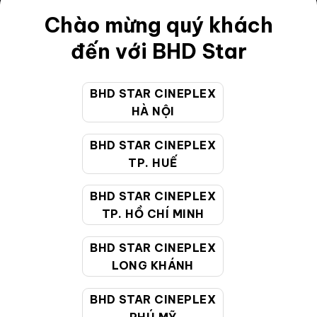
Chào mừng quý khách
Điều khoản
đến với BHD Star
Hướng dẫn đặt vé trực tuyến
Quy định và chính sách chung
BHD STAR CINEPLEX
Chính sách bảo vệ thông tin cá nhân của người tiêu
HÀ NỘI
dùng
BHD STAR CINEPLEX
TP. HUẾ
CHĂM SÓC KHÁCH HÀNG
BHD STAR CINEPLEX
TP. HỒ CHÍ MINH
Hotline:
19002099
Giờ làm việc:
9:00 - 22:00 (Tất cả các ngày bao
BHD STAR CINEPLEX
gồm cả Lễ, Tết)
LONG KHÁNH
Email hỗ trợ:
cskh@bhdstar.vn
BHD STAR CINEPLEX
MẠNG XÃ HỘI