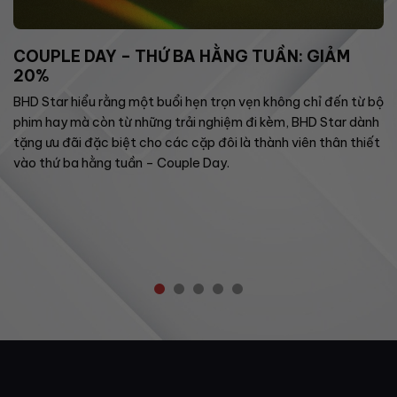
COUPLE DAY – THỨ BA HẰNG TUẦN: GIẢM
20%
BHD Star hiểu rằng một buổi hẹn trọn vẹn không chỉ đến từ bộ
phim hay mà còn từ những trải nghiệm đi kèm, BHD Star dành
tặng ưu đãi đặc biệt cho các cặp đôi là thành viên thân thiết
vào thứ ba hằng tuần – Couple Day.