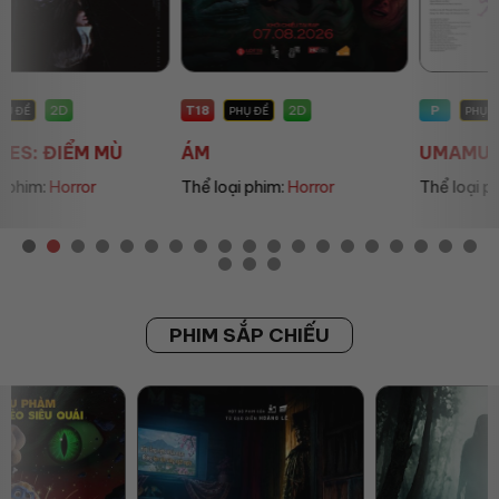
T18
P
2D
2D
PHỤ ĐỀ
PHỤ ĐỀ
ÁM
UMAMUSUME: PRETT...
Thể loại phim:
Horror
Thể loại phim:
Animation
PHIM SẮP CHIẾU