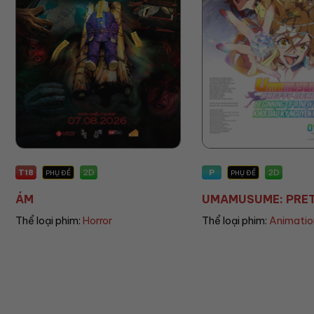
P
P
2D
PHỤ ĐỀ
PHỤ ĐỀ
UMAMUSUME: PRETT...
THE LAND
Thể loại phim:
Animation
Thể loại ph