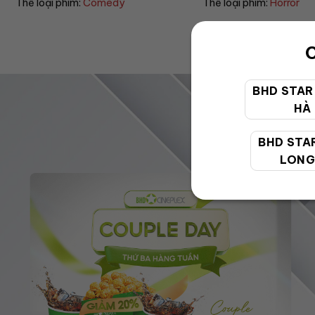
Thể loại phim:
Horror
Thể loại phim:
C
BHD STAR
HÀ
BHD STA
LONG