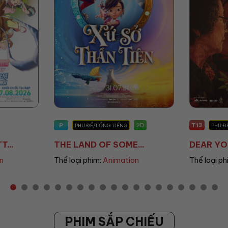
T13
2D
2D
/LỒNG TIẾNG
PHỤ ĐỀ/LỒNG TIẾNG
 OF SOME...
DEAR YOU: THƯ TÌ...
im:
Animation
Thể loại phim:
Drama
PHIM SẮP CHIẾU