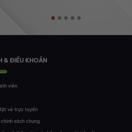
H & ĐIỀU KHOẢN
ành viên
ặt vé trực tuyến
 chính sách chung