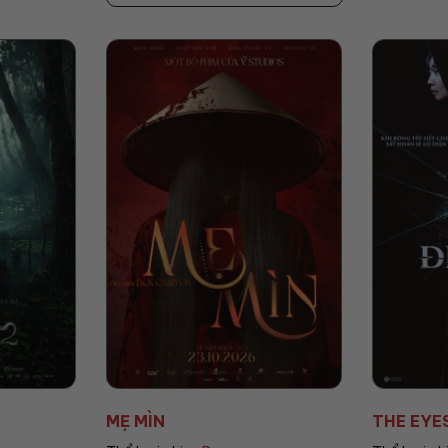
THE EYES: ĐIỂM MÙ
A