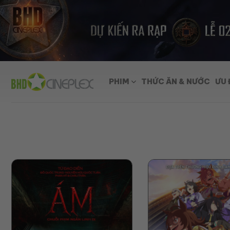
Skip
to
content
PHIM
THỨC ĂN & NƯỚC
ƯU 