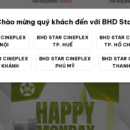
Drama
Thể loại phim:
Horror
T
hào mừng quý khách đến với BHD St
 CINEPLEX
BHD STAR CINEPLEX
BHD STAR C
 NỘI
TP. HUẾ
TP. HỒ CH
ƯU ĐÃI ĐẶC BIỆT
R CINEPLEX
BHD STAR CINEPLEX
BHD STAR 
 KHÁNH
PHÚ MỸ
THANH