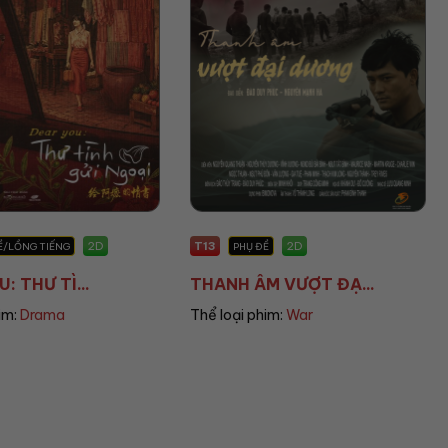
T13
T16
2D
2D
PHỤ ĐỀ
PHỤ ĐỀ
THANH ÂM VƯỢT ĐẠ...
KIJSADA PARADISE...
Thể loại phim:
War
Thể loại phim:
Horror