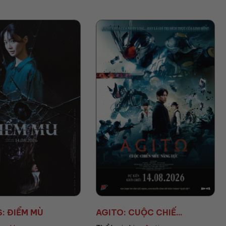
GITO: CUỘC CHIẾ...
AVENGERS: DOOMSD...