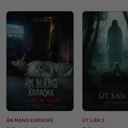
ÚT LAN 2
MẸ MÌN