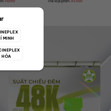
hể loại phim:
Action
Thể loại phim:
Sci-fi
ar
INEPLEX
Í MINH
CINEPLEX
 HÓA