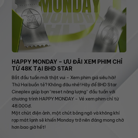
HAPPY MONDAY – ƯU ĐÃI XEM PHIM CHỈ
TỪ 48K TẠI BHD STAR
Bắt đầu tuần mới thật vui – Xem phim giá siêu hời!
Thứ Hai buồn tẻ? Không đâu nhé! Hãy để BHD Star
Cineplex giúp bạn “reset năng lượng” đầu tuần với
chương trình HAPPY MONDAY – Vé xem phim chỉ từ
48.000đ.
Một chút điện ảnh, một chút bỏng ngô và không khí
rạp mát lạnh sẽ khiến Monday trở nên đáng mong chờ
hơn bao giờ hết!