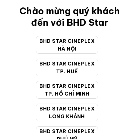
Điều khoản
Chào mừng quý khách
Hướng dẫn đặt vé trực tuyến
đến với BHD Star
Quy định và chính sách chung
BHD STAR CINEPLEX
Chính sách bảo vệ thông tin cá nhân của người tiêu
HÀ NỘI
dùng
BHD STAR CINEPLEX
CHĂM SÓC KHÁCH HÀNG
TP. HUẾ
BHD STAR CINEPLEX
Hotline:
19002099
TP. HỒ CHÍ MINH
Giờ làm việc:
9:00 - 22:00 (Tất cả các ngày bao
BHD STAR CINEPLEX
gồm cả Lễ, Tết)
LONG KHÁNH
Email hỗ trợ:
cskh@bhdstar.vn
MẠNG XÃ HỘI
BHD STAR CINEPLEX