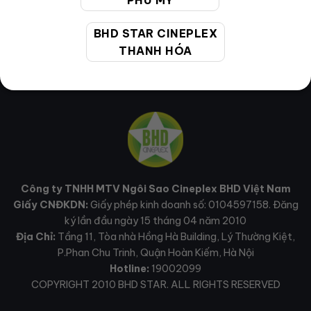
PHÚ MỸ
BHD STAR CINEPLEX
THANH HÓA
Công ty TNHH MTV Ngôi Sao Cineplex BHD Việt Nam
Giấy CNĐKDN:
Giấy phép kinh doanh số: 0104597158. Đăng
ký lần đầu ngày 15 tháng 04 năm 2010
Địa Chỉ:
Tầng 11, Tòa nhà Hồng Hà Building, Lý Thường Kiệt,
P.Phan Chu Trinh, Quận Hoàn Kiếm, Hà Nội
Hotline:
19002099
COPYRIGHT 2010 BHD STAR. ALL RIGHTS RESERVED