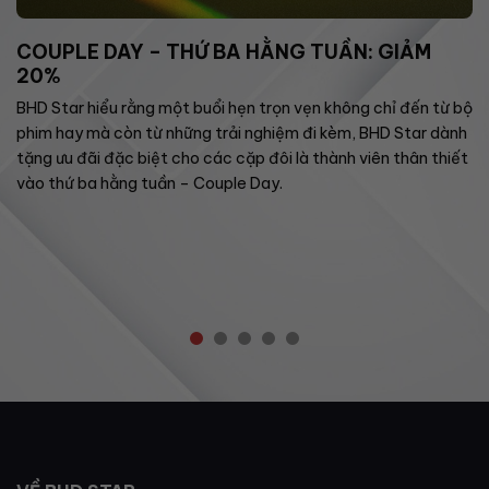
COUPLE DAY – THỨ BA HẰNG TUẦN: GIẢM
20%
BHD Star hiểu rằng một buổi hẹn trọn vẹn không chỉ đến từ bộ
phim hay mà còn từ những trải nghiệm đi kèm, BHD Star dành
tặng ưu đãi đặc biệt cho các cặp đôi là thành viên thân thiết
vào thứ ba hằng tuần – Couple Day.