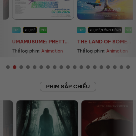
P
P
2D
2D
PHỤ ĐỀ
PHỤ ĐỀ/LỒNG TIẾNG
UMAMUSUME: PRETT...
THE LAND OF SOME...
Thể loại phim:
Animation
Thể loại phim:
Animation
PHIM SẮP CHIẾU