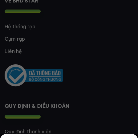
VỀ BHD STAR
Hệ thống rạp
Cụm rạp
Liên hệ
QUY ĐỊNH & ĐIỀU KHOẢN
Quy định thành viên