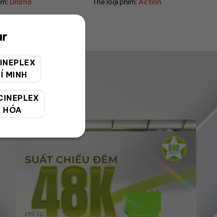
him:
Action
Thể loại phim:
Sci-fi
ar
INEPLEX
Í MINH
CINEPLEX
 HÓA