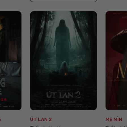
MẸ MÌN
AGITO: C