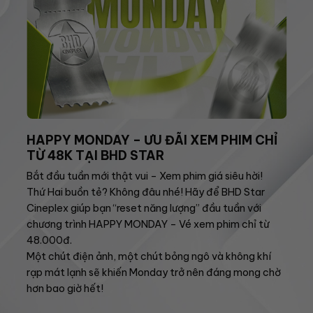
HAPPY MONDAY – ƯU ĐÃI XEM PHIM CHỈ
TỪ 48K TẠI BHD STAR
Bắt đầu tuần mới thật vui – Xem phim giá siêu hời!
Thứ Hai buồn tẻ? Không đâu nhé! Hãy để BHD Star
Cineplex giúp bạn “reset năng lượng” đầu tuần với
chương trình HAPPY MONDAY – Vé xem phim chỉ từ
48.000đ.
Một chút điện ảnh, một chút bỏng ngô và không khí
rạp mát lạnh sẽ khiến Monday trở nên đáng mong chờ
hơn bao giờ hết!