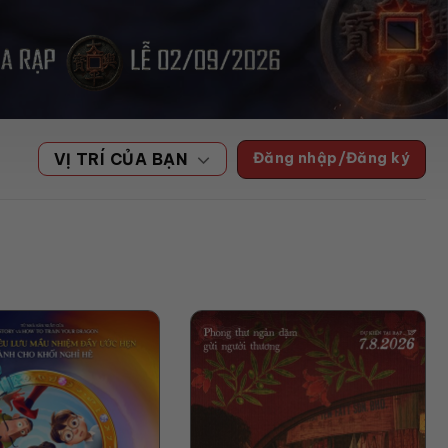
Đăng nhập/Đăng ký
VỊ TRÍ CỦA BẠN