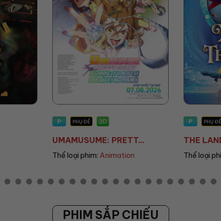
P
T13
2D
PHỤ ĐỀ/LỒNG TIẾNG
PHỤ Đ
...
THE LAND OF SOME...
DEAR YOU
n
Thể loại phim:
Animation
Thể loại p
PHIM SẮP CHIẾU