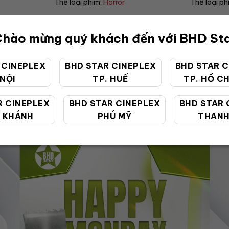
Thể loại phim:
Drama
Thể loại p
hào mừng quý khách đến với BHD St
 CINEPLEX
BHD STAR CINEPLEX
BHD STAR C
 NỘI
TP. HUẾ
TP. HỒ CH
ƯU ĐÃI ĐẶC BIỆT
R CINEPLEX
BHD STAR CINEPLEX
BHD STAR 
 KHÁNH
PHÚ MỸ
THANH