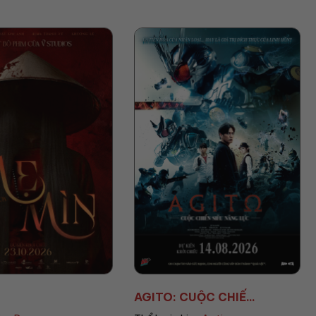
UỘC CHIẾ...
AVENGERS: DOOMSD...