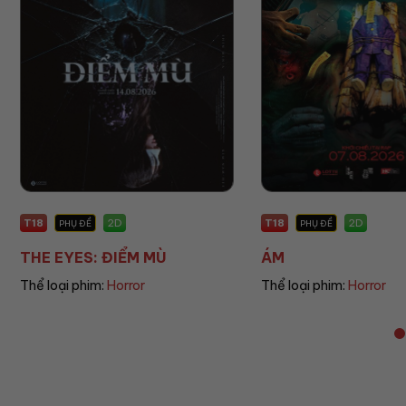
T18
P
2D
2D
PHỤ ĐỀ
PHỤ ĐỀ
ÁM
UMAMUSUME: PRETT
Thể loại phim:
Horror
Thể loại phim:
Animatio