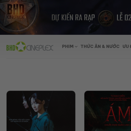
Skip
to
content
PHIM
THỨC ĂN & NƯỚC
ƯU 