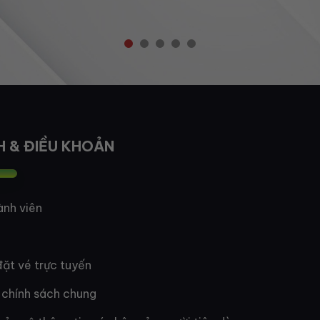
H & ĐIỀU KHOẢN
ành viên
ặt vé trực tuyến
 chính sách chung