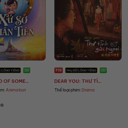
T13
2D
2D
Ề/LỒNG TIẾNG
PHỤ ĐỀ
: THƯ TÌ...
THE END OF OAK S...
him:
Drama
Thể loại phim:
Sci-fi