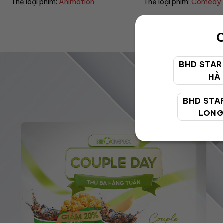
Thể loại phim:
Comedy
Thể loại phim:
Horror
C
BHD STAR
HÀ
BHD STA
LONG