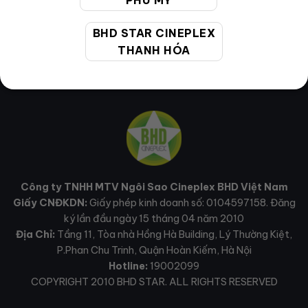
PHÚ MỸ
BHD STAR CINEPLEX
THANH HÓA
Công ty TNHH MTV Ngôi Sao Cineplex BHD Việt Nam
Giấy CNĐKDN:
Giấy phép kinh doanh số: 0104597158. Đăng
ký lần đầu ngày 15 tháng 04 năm 2010
Địa Chỉ:
Tầng 11, Tòa nhà Hồng Hà Building, Lý Thường Kiệt,
P.Phan Chu Trinh, Quận Hoàn Kiếm, Hà Nội
Hotline:
19002099
COPYRIGHT 2010 BHD STAR. ALL RIGHTS RESERVED