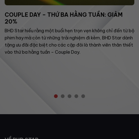
COUPLE DAY – THỨ BA HẰNG TUẦN: GIẢM
20%
BHD Star hiểu rằng một buổi hẹn trọn vẹn không chỉ đến từ bộ
phim hay mà còn từ những trải nghiệm đi kèm, BHD Star dành
tặng ưu đãi đặc biệt cho các cặp đôi là thành viên thân thiết
vào thứ ba hằng tuần – Couple Day.