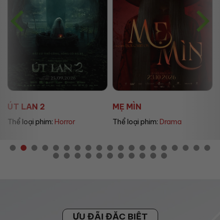
ÚT LAN 2
MẸ MÌN
Thể loại phim:
Horror
Thể loại phim:
Drama
ƯU ĐÃI ĐẶC BIỆT