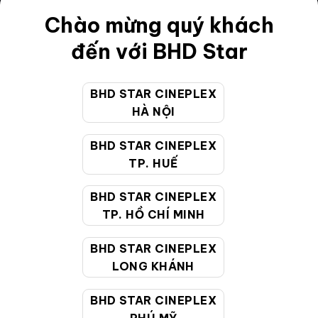
Điều khoản
Chào mừng quý khách
Hướng dẫn đặt vé trực tuyến
đến với BHD Star
Quy định và chính sách chung
BHD STAR CINEPLEX
Chính sách bảo vệ thông tin cá nhân của người tiêu
HÀ NỘI
dùng
BHD STAR CINEPLEX
CHĂM SÓC KHÁCH HÀNG
TP. HUẾ
BHD STAR CINEPLEX
Hotline:
19002099
TP. HỒ CHÍ MINH
Giờ làm việc:
9:00 - 22:00 (Tất cả các ngày bao
BHD STAR CINEPLEX
gồm cả Lễ, Tết)
LONG KHÁNH
Email hỗ trợ:
cskh@bhdstar.vn
MẠNG XÃ HỘI
BHD STAR CINEPLEX