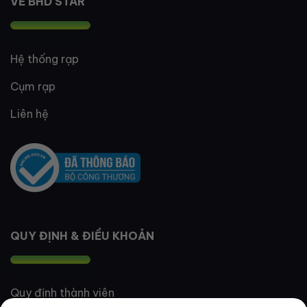
VỀ BHD STAR
Hệ thống rạp
Cụm rạp
Liên hệ
QUY ĐỊNH & ĐIỀU KHOẢN
Quy định thành viên