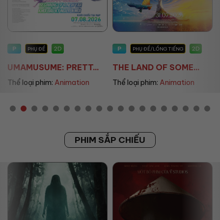
P
P
2D
2D
PHỤ ĐỀ
PHỤ ĐỀ/LỒNG TIẾNG
UMAMUSUME: PRETT...
THE LAND OF SOME...
Thể loại phim:
Animation
Thể loại phim:
Animation
PHIM SẮP CHIẾU