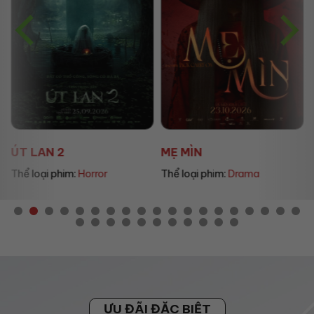
ÚT LAN 2
MẸ MÌN
Thể loại phim:
Horror
Thể loại phim:
Drama
ƯU ĐÃI ĐẶC BIỆT