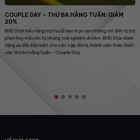
COUPLE DAY – THỨ BA HẰNG TUẦN: GIẢM
20%
BHD Star hiểu rằng một buổi hẹn trọn vẹn không chỉ đến từ bộ
phim hay mà còn từ những trải nghiệm đi kèm, BHD Star dành
tặng ưu đãi đặc biệt cho các cặp đôi là thành viên thân thiết
vào thứ ba hằng tuần – Couple Day.