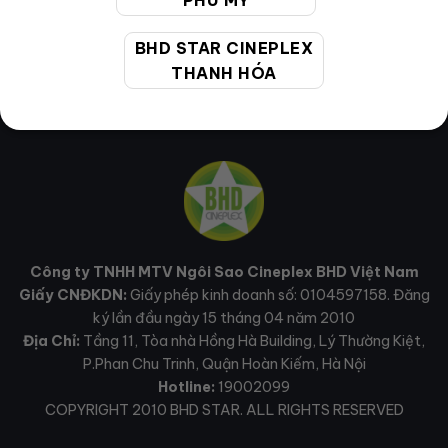
PHÚ MỸ
BHD STAR CINEPLEX
THANH HÓA
Công ty TNHH MTV Ngôi Sao Cineplex BHD Việt Nam
Giấy CNĐKDN:
Giấy phép kinh doanh số: 0104597158. Đăng
ký lần đầu ngày 15 tháng 04 năm 2010
Địa Chỉ:
Tầng 11, Tòa nhà Hồng Hà Building, Lý Thường Kiệt,
P.Phan Chu Trinh, Quận Hoàn Kiếm, Hà Nội
Hotline:
19002099
COPYRIGHT 2010 BHD STAR. ALL RIGHTS RESERVED