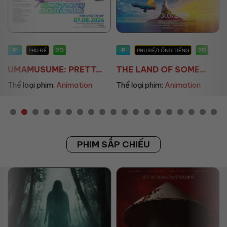
P
P
2D
2D
PHỤ ĐỀ
PHỤ ĐỀ/LỒNG TIẾNG
UMAMUSUME: PRETT...
THE LAND OF SOME...
Thể loại phim:
Animation
Thể loại phim:
Animation
PHIM SẮP CHIẾU