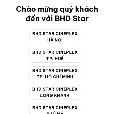
Điều khoản
Chào mừng quý khách
Hướng dẫn đặt vé trực tuyến
đến với BHD Star
Quy định và chính sách chung
BHD STAR CINEPLEX
Chính sách bảo vệ thông tin cá nhân của người tiêu
HÀ NỘI
dùng
BHD STAR CINEPLEX
CHĂM SÓC KHÁCH HÀNG
TP. HUẾ
BHD STAR CINEPLEX
Hotline:
19002099
TP. HỒ CHÍ MINH
Giờ làm việc:
9:00 - 22:00 (Tất cả các ngày bao
BHD STAR CINEPLEX
gồm cả Lễ, Tết)
LONG KHÁNH
Email hỗ trợ:
cskh@bhdstar.vn
MẠNG XÃ HỘI
BHD STAR CINEPLEX