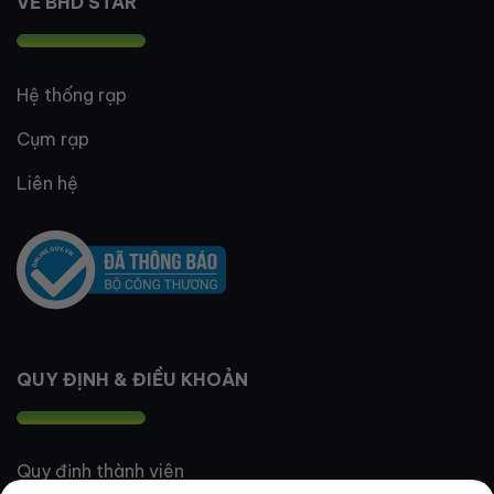
VỀ BHD STAR
Hệ thống rạp
Cụm rạp
Liên hệ
QUY ĐỊNH & ĐIỀU KHOẢN
Quy định thành viên