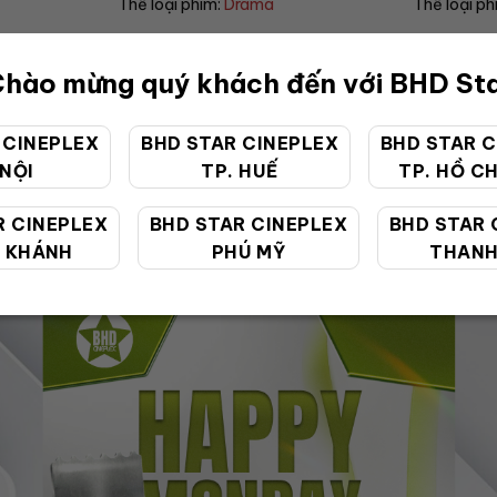
Thể loại phim:
Comedy
Thể loại p
hào mừng quý khách đến với BHD St
 CINEPLEX
BHD STAR CINEPLEX
BHD STAR C
 NỘI
TP. HUẾ
TP. HỒ CH
ƯU ĐÃI ĐẶC BIỆT
R CINEPLEX
BHD STAR CINEPLEX
BHD STAR 
 KHÁNH
PHÚ MỸ
THANH