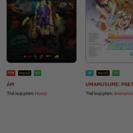
P
P
2D
PHỤ ĐỀ
PHỤ ĐỀ/LỒNG TIẾNG
UMAMUSUME: PRETT...
THE LAND OF SOME
Thể loại phim:
Animation
Thể loại phim:
Animati