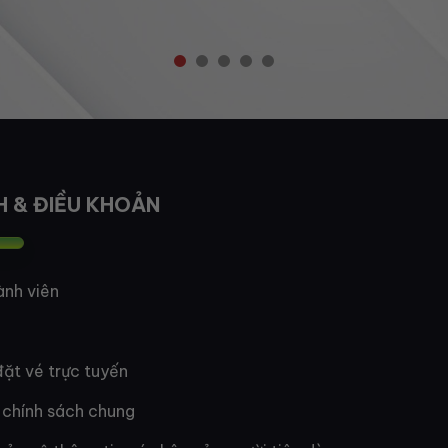
H & ĐIỀU KHOẢN
ành viên
ặt vé trực tuyến
 chính sách chung