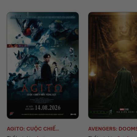
AVENGERS: DOOMSD...
TRẠI GIAM HẠNH 