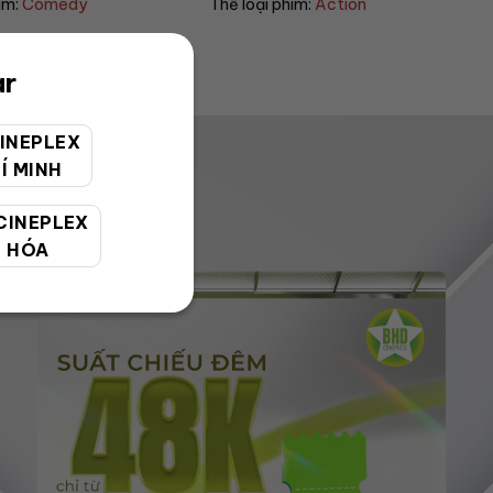
him:
Action
Thể loại phim:
Action
ar
INEPLEX
Í MINH
CINEPLEX
 HÓA