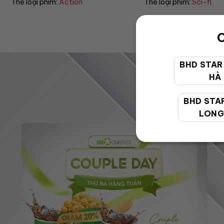
Thể loại phim:
Sci-fi
Thể loại phim:
Drama
C
BHD STAR
HÀ
BHD STA
LONG