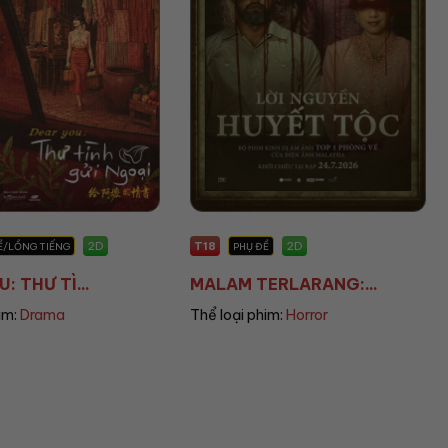
T13
2D
2D
Ề
PHỤ ĐỀ
ERLARANG:...
THANH ÂM VƯỢT ĐẠ...
him:
Horror
Thể loại phim:
War