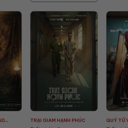
PHÚC
QUÝ TỬ VƯỢT GIÀU
TRẠI BU