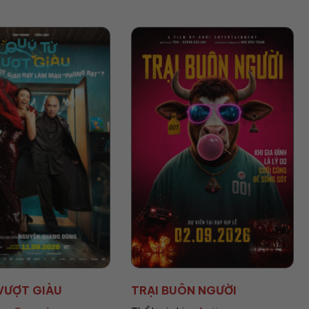
ÔN NGƯỜI
HEART OF THE BEA...