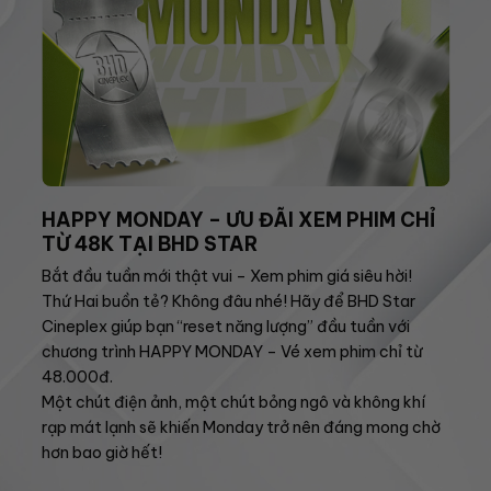
HAPPY MONDAY – ƯU ĐÃI XEM PHIM CHỈ
TỪ 48K TẠI BHD STAR
Bắt đầu tuần mới thật vui – Xem phim giá siêu hời!
Thứ Hai buồn tẻ? Không đâu nhé! Hãy để BHD Star
Cineplex giúp bạn “reset năng lượng” đầu tuần với
chương trình HAPPY MONDAY – Vé xem phim chỉ từ
48.000đ.
Một chút điện ảnh, một chút bỏng ngô và không khí
rạp mát lạnh sẽ khiến Monday trở nên đáng mong chờ
hơn bao giờ hết!