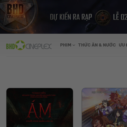
Skip
to
content
PHIM
THỨC ĂN & NƯỚC
ƯU 