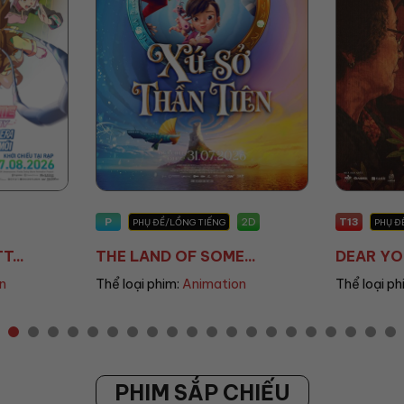
T13
T18
2D
2D
PHỤ ĐỀ/LỒNG TIẾNG
PHỤ Đ
...
DEAR YOU: THƯ TÌ...
MALAM T
on
Thể loại phim:
Drama
Thể loại p
PHIM SẮP CHIẾU