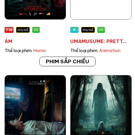
T18
P
2D
2D
PHỤ ĐỀ
PHỤ ĐỀ
ÁM
UMAMUSUME: PRETT...
Thể loại phim:
Horror
Thể loại phim:
Animation
PHIM SẮP CHIẾU