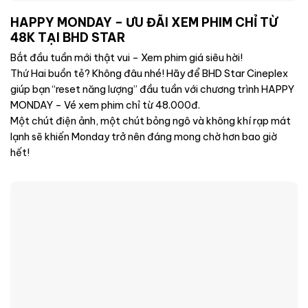
HAPPY MONDAY – ƯU ĐÃI XEM PHIM CHỈ TỪ
48K TẠI BHD STAR
Bắt đầu tuần mới thật vui – Xem phim giá siêu hời!
Thứ Hai buồn tẻ? Không đâu nhé! Hãy để BHD Star Cineplex
giúp bạn “reset năng lượng” đầu tuần với chương trình HAPPY
MONDAY – Vé xem phim chỉ từ 48.000đ.
Một chút điện ảnh, một chút bỏng ngô và không khí rạp mát
lạnh sẽ khiến Monday trở nên đáng mong chờ hơn bao giờ
hết!