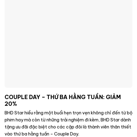
COUPLE DAY – THỨ BA HẰNG TUẦN: GIẢM
20%
BHD Star hiểu rằng một buổi hẹn trọn vẹn không chỉ đến từ bộ
phim hay mà còn từ những trải nghiệm đi kèm, BHD Star dành
tặng ưu đãi đặc biệt cho các cặp đôi là thành viên thân thiết
vào thứ ba hằng tuần – Couple Day.