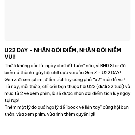
U22 DAY – NHÂN ĐÔI ĐIỂM, NHÂN ĐÔI NIỀM
VUI!
Thứ 5 không còn là “ngày chờ hết tuần” nữa, vì BHD Star đã
biến nó thành ngày hội chill cực vui của Gen Z – U22 DAY!
Gen Z đi xem phim, điểm tích lũy cũng phải “x2” mới đủ vui!
Từ nay, mỗi thứ 5, chỉ cần bạn thuộc hội U22 (dưới 22 tuổi) và
mua từ 2 vé xem phim, là sẽ được nhân đôi điểm tích lũy ngay
tại rạp!
Thêm một lý do quá hợp lý để “book vé liền tay” cùng hội bạn
thân, vừa xem phim, vừa rinh thêm quyền lợi!