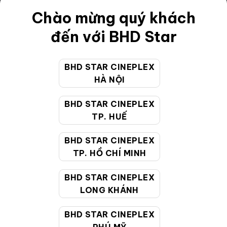
Điều khoản
Chào mừng quý khách
Hướng dẫn đặt vé trực tuyến
đến với BHD Star
Quy định và chính sách chung
BHD STAR CINEPLEX
Chính sách bảo vệ thông tin cá nhân của người tiêu
HÀ NỘI
dùng
BHD STAR CINEPLEX
CHĂM SÓC KHÁCH HÀNG
TP. HUẾ
BHD STAR CINEPLEX
Hotline:
19002099
TP. HỒ CHÍ MINH
Giờ làm việc:
9:00 - 22:00 (Tất cả các ngày bao
BHD STAR CINEPLEX
gồm cả Lễ, Tết)
LONG KHÁNH
Email hỗ trợ:
cskh@bhdstar.vn
MẠNG XÃ HỘI
BHD STAR CINEPLEX