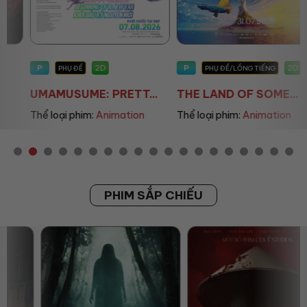
P
P
2D
2D
PHỤ ĐỀ
PHỤ ĐỀ/LỒNG TIẾNG
UMAMUSUME: PRETT...
THE LAND OF SOME...
Thể loại phim:
Animation
Thể loại phim:
Animation
PHIM SẮP CHIẾU