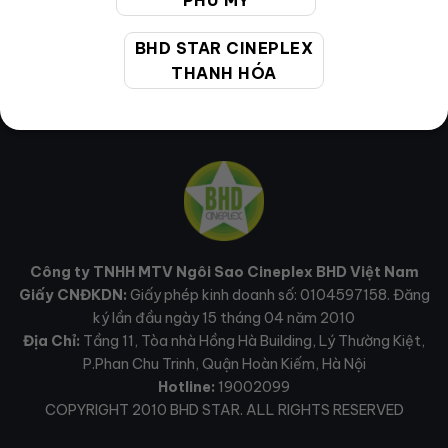
PHÚ MỸ
BHD STAR CINEPLEX
THANH HÓA
Công ty TNHH MTV Ngôi Sao Cineplex BHD Việt Nam
Giấy CNĐKDN:
Giấy phép kinh doanh số: 0104597158. Đăng
ký lần đầu ngày 15 tháng 04 năm 2010
Địa Chỉ:
Tầng 11, Tòa nhà Hồng Hà Building, Lý Thường Kiệt,
P.Phan Chu Trinh, Quận Hoàn Kiếm, Hà Nội
Hotline:
19002099
COPYRIGHT 2010 BHD STAR. ALL RIGHTS RESERVED