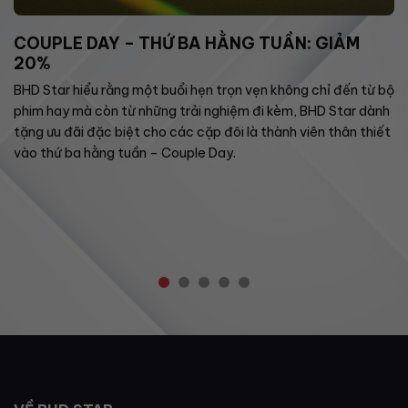
COUPLE DAY – THỨ BA HẰNG TUẦN: GIẢM
20%
BHD Star hiểu rằng một buổi hẹn trọn vẹn không chỉ đến từ bộ
phim hay mà còn từ những trải nghiệm đi kèm, BHD Star dành
tặng ưu đãi đặc biệt cho các cặp đôi là thành viên thân thiết
vào thứ ba hằng tuần – Couple Day.