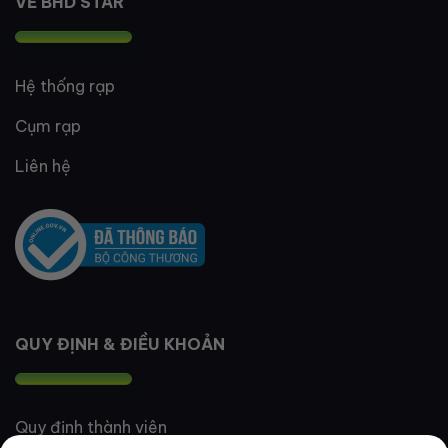
VỀ BHD STAR
Hệ thống rạp
Cụm rạp
Liên hệ
QUY ĐỊNH & ĐIỀU KHOẢN
Quy định thành viên