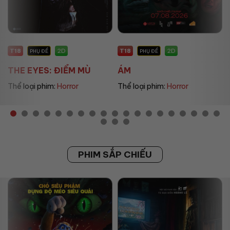
T18
P
2D
2D
PHỤ ĐỀ
PHỤ ĐỀ
ÁM
UMAMUSUME: PRETT...
Thể loại phim:
Horror
Thể loại phim:
Animation
PHIM SẮP CHIẾU