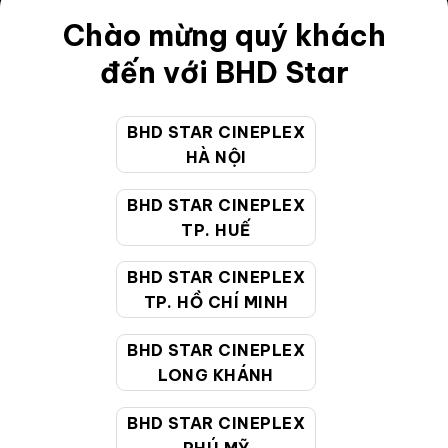
Chào mừng quý khách
Điều khoản
đến với BHD Star
Hướng dẫn đặt vé trực tuyến
Quy định và chính sách chung
BHD STAR CINEPLEX
Chính sách bảo vệ thông tin cá nhân của người tiêu
HÀ NỘI
dùng
BHD STAR CINEPLEX
TP. HUẾ
CHĂM SÓC KHÁCH HÀNG
BHD STAR CINEPLEX
TP. HỒ CHÍ MINH
Hotline:
19002099
Giờ làm việc:
9:00 - 22:00 (Tất cả các ngày bao
BHD STAR CINEPLEX
gồm cả Lễ, Tết)
LONG KHÁNH
Email hỗ trợ:
cskh@bhdstar.vn
BHD STAR CINEPLEX
MẠNG XÃ HỘI