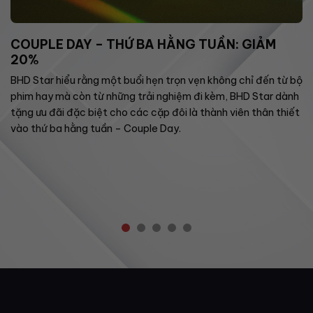
COUPLE DAY – THỨ BA HẰNG TUẦN: GIẢM
20%
BHD Star hiểu rằng một buổi hẹn trọn vẹn không chỉ đến từ bộ
phim hay mà còn từ những trải nghiệm đi kèm, BHD Star dành
tặng ưu đãi đặc biệt cho các cặp đôi là thành viên thân thiết
vào thứ ba hằng tuần – Couple Day.