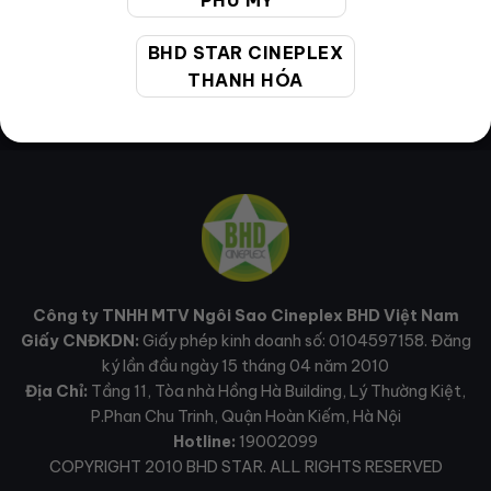
PHÚ MỸ
BHD STAR CINEPLEX
THANH HÓA
Công ty TNHH MTV Ngôi Sao Cineplex BHD Việt Nam
Giấy CNĐKDN:
Giấy phép kinh doanh số: 0104597158. Đăng
ký lần đầu ngày 15 tháng 04 năm 2010
Địa Chỉ:
Tầng 11, Tòa nhà Hồng Hà Building, Lý Thường Kiệt,
P.Phan Chu Trinh, Quận Hoàn Kiếm, Hà Nội
Hotline:
19002099
COPYRIGHT 2010 BHD STAR. ALL RIGHTS RESERVED