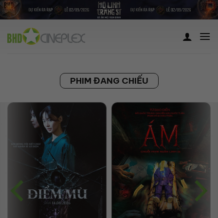
Skip
to
content
PHIM ĐANG CHIẾU