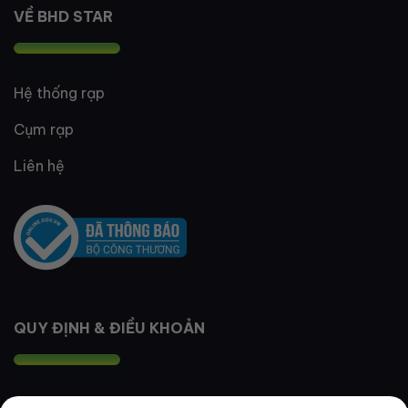
VỀ BHD STAR
Hệ thống rạp
Cụm rạp
Liên hệ
QUY ĐỊNH & ĐIỀU KHOẢN
Quy định thành viên